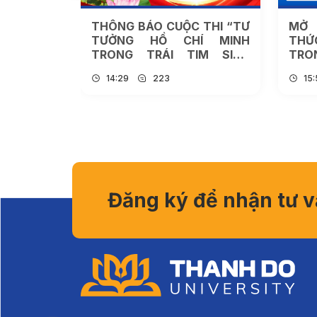
IỆC ĐĂNG
THÔNG BÁO CUỘC THI “TƯ
MỞ 
ẾNG ANH
TƯỞNG HỒ CHÍ MINH
THỨ
UASKILL
TRONG TRÁI TIM SINH
TRO
VIÊN” NĂM 2026
14:29
223
15
Đăng ký để nhận tư 