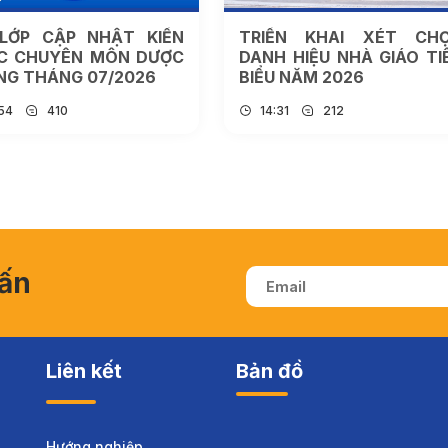
LỚP CẬP NHẬT KIẾN
TRIỂN KHAI XÉT CH
C CHUYÊN MÔN DƯỢC
DANH HIỆU NHÀ GIÁO TI
NG THÁNG 07/2026
BIỂU NĂM 2026
:54
410
14:31
212
vấn
Liên kết
Bản đồ
Hướng nghiệp