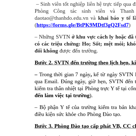
– Sinh viên tốt nghiệp liên hệ trực tiếp qua
Phòng Công tác sinh viên và Thanh
daotao@thanhdo.edu.vn
và
khai báo y tế 
(
https://forms.gle/BtPK9MDtf3gQ2Fsd7
)
– N
hững SVTN
ở khu vực cách ly hoặc đã
có các triệu chứng:
Ho; Sốt; mệt mỏi; khó
đối không
được đến trường.
Bước 2. SVTN đến trường theo lịch hẹn, k
–
Trong thời gian 7 ngày
,
kể từ ngày SVTN l
qua Email. Đúng ngày, giờ hẹn, SVTN đến tr
kiểm tra thân nhiệt tại Phòng trực Y tế tại cổ
đến làm việc tại trường
).
– Bộ phận Y tế của trường kiểm tra bản k
điều kiện sức khỏe cho Phòng Đào tạo.
Bước 3. Phòng Đào tạo cấp phát VB, CC c