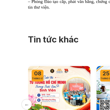
– Phòng Đào tạo cấp, phát văn bằng, chứng c
tin thư viện.
Tin tức khác
08
25
THÁNG 07
THÁNG 