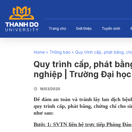
Trang chủ
Giới thiệu
Tuyển sinh
Home
»
Thông báo
»
Quy trình cấp, phát bằng, ch
Quy trình cấp, phát bằng
nghiệp | Trường Đại họ
16/03/2020
Để đảm an toàn và tránh lây lan dịch bệ
quy trình cấp, phát bằng, chứng chỉ cho s
như sau:
Bước 1: SVTN liên hệ trực tiếp Phòng Đào