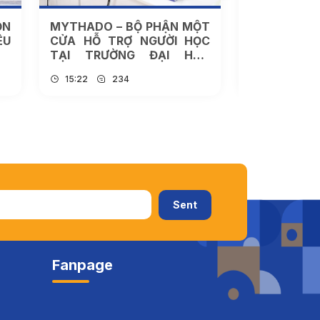
ỌN
MYTHADO – BỘ PHẬN MỘT
THÔNG BÁ
ÊU
CỬA HỖ TRỢ NGƯỜI HỌC
GIẢI QU
TẠI TRƯỜNG ĐẠI HỌC
HÀNH CHÍ
THÀNH ĐÔ
VIÊN
15:22
234
09:32
2
Fanpage