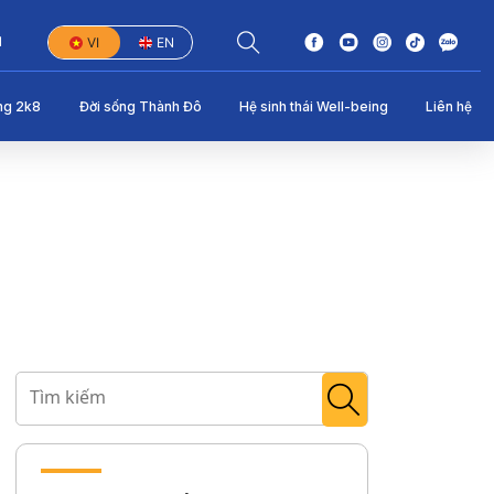
1
VI
EN
ng 2k8
Đời sống Thành Đô
Hệ sinh thái Well-being
Liên hệ