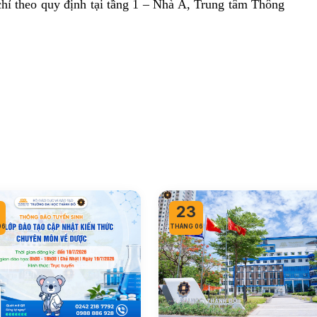
hỉ theo quy định tại tầng 1 – Nhà A, Trung tâm Thông
23
06
THÁNG 06