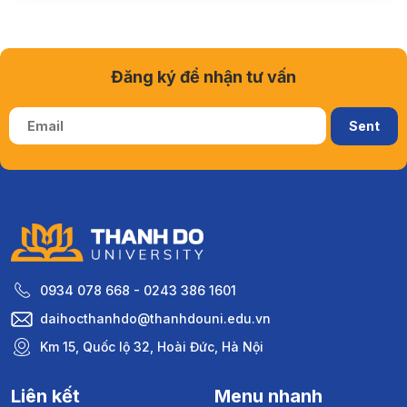
Đăng ký để nhận tư vấn
0934 078 668 - 0243 386 1601
daihocthanhdo@thanhdouni.edu.vn
Km 15, Quốc lộ 32, Hoài Đức, Hà Nội
Liên kết
Menu nhanh