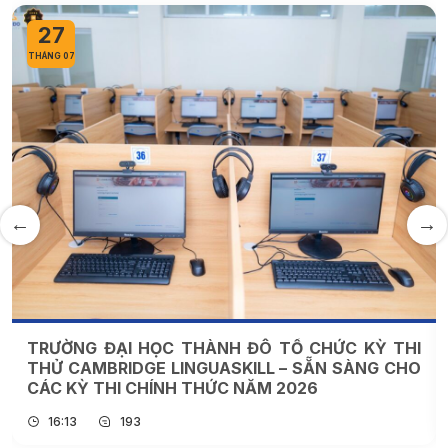
27
THÁNG 07
TRƯỜNG ĐẠI HỌC THÀNH ĐÔ TỔ CHỨC KỲ THI
THỬ CAMBRIDGE LINGUASKILL – SẴN SÀNG CHO
CÁC KỲ THI CHÍNH THỨC NĂM 2026
16:13
193