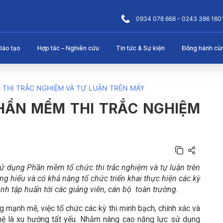
0934 078 668 - 0243 386 160
Đào tạo
Hợp tác – Nghiên cứu
Tin tức & Sự kiện
Đồng hành cù
THI TRẮC NGHIỆM VÀ TỰ LUẬN TRÊN MÁY
HẦN MỀM THI TRẮC NGHIỆM
sử dụng Phần mềm tổ chức thi trắc nghiệm và tự luận trên
ng hiểu và có khả năng tổ chức triển khai thực hiện các kỳ
nh tập huấn tới các giảng viên, cán bộ toàn trường.
 mạnh mẽ, việc tổ chức các kỳ thi minh bạch, chính xác và
ghệ là xu hướng tất yếu. Nhằm nâng cao năng lực sử dụng