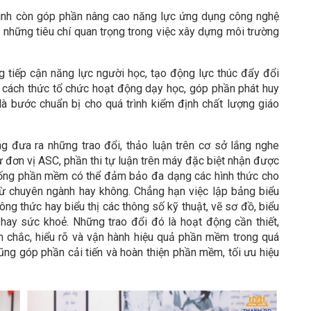
rình còn góp phần nâng cao năng lực ứng dụng công nghệ
ng những tiêu chí quan trọng trong việc xây dựng môi trường
g tiếp cận năng lực người học, tạo động lực thúc đẩy đổi
, cách thức tổ chức hoạt động dạy học, góp phần phát huy
là bước chuẩn bị cho quá trình kiểm định chất lượng giáo
ng đưa ra những trao đổi, thảo luận trên cơ sở lắng nghe
từ đơn vị ASC, phần thi tự luận trên máy đặc biệt nhận được
thống phần mềm có thể đảm bảo đa dạng các hình thức cho
từ chuyên ngành hay không. Chẳng hạn việc lập bảng biểu
ông thức hay biểu thị các thông số kỹ thuật, vẽ sơ đồ, biểu
hay sức khoẻ. Những trao đổi đó là hoạt động cần thiết,
m chắc, hiểu rõ và vận hành hiệu quả phần mềm trong quá
cũng góp phần cải tiến và hoàn thiện phần mềm, tối ưu hiệu