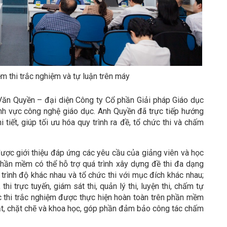
 thi trắc nghiệm và tự luận trên máy
Văn Quyền – đại diện Công ty Cổ phần Giải pháp Giáo dục
ĩnh vực công nghệ giáo dục. Anh Quyền đã trực tiếp hướng
iết, giúp tối ưu hóa quy trình ra đề, tổ chức thi và chấm
ược giới thiệu đáp ứng các yêu cầu của giảng viên và học
. Phần mềm có thể hỗ trợ quá trình xây dựng đề thi đa dạng
 trình độ khác nhau và tổ chức thi với mục đích khác nhau;
thi trực tuyến, giám sát thi, quản lý thi, luyện thi, chấm tự
c thi trắc nghiệm được thực hiện hoàn toàn trên phần mềm
mật, chặt chẽ và khoa học, góp phần đảm bảo công tác chấm