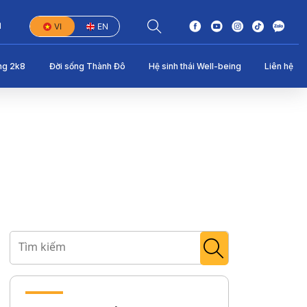
1
VI
EN
ng 2k8
Đời sống Thành Đô
Hệ sinh thái Well-being
Liên hệ