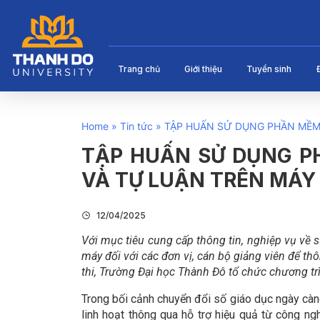
Trang chủ
Giới thiệu
Tuyển sinh
Home
»
Tin tức
»
TẬP HUẤN SỬ DỤNG PHẦN MỀM 
TẬP HUẤN SỬ DỤNG P
VÀ TỰ LUẬN TRÊN MÁY
12/04/2025
Với mục tiêu cung cấp thông tin, nghiệp vụ về 
máy đối với các đơn vị, cán bộ giảng viên để thô
thi, Trường Đại học Thành Đô tổ chức chương trì
Trong bối cảnh chuyển đổi số giáo dục ngày càng
linh hoạt thông qua hỗ trợ hiệu quả từ công n