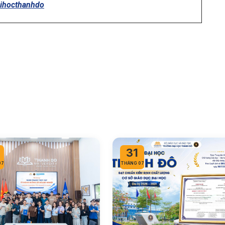
aihocthanhdo
30
07
THÁNG 07