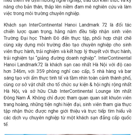
hiểu thêm về định hướng nghề nghiệp, trau dồi kiến thức và kỹ
năng cho bản thân, thắp lên niềm đam mê nghiên cứu và làm
việc trong môi trường chuyên nghiệp.
Khách sạn InterContinental Hanoi Landmark 72 là đối tác
chiến lược quan trọng, hằng năm đều tiếp nhận sinh viên
Trường Đại học Thành Đô đến thực tập, phối hợp chặt chẽ
cùng xây dựng môi trường đào tạo chuyên nghiệp cho sinh
viên thực hành, trải nghiệm và kết hợp lý thuyết với thực hành,
trải nghiệm tại “giảng đường doanh nghiệp”. InterContinental
Hanoi Landmark72 là khách sạn cao nhất Hà Nội với độ cao
hơn 346m, với 359 phòng nghỉ cao cấp, 5 nhà hàng và bar
sáng tạo với ẩm thực tinh tế và tầm nhìn toàn cảnh thành phố,
cùng cơ sở vật chất cho tổ chức sự kiện & hội nghị rộng nhất
Hà Nội, và sở hữu Club InterContinental Lounge lớn nhất
Đông Nam Á. Không chỉ được tham quan quan sát khuôn viên
trang hoàng, những tiện nghi hiện đại, sinh viên tham gia thực
tập nhận thức được nghe giới thiệu và trực tiếp tìm hiểu về
các dịch vụ chuyên nghiệp từ một khách sạn đẳng cấp quốc
tế.