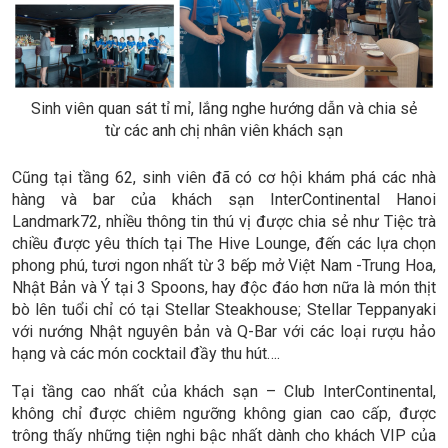
Sinh viên quan sát tỉ mỉ, lắng nghe hướng dẫn và chia sẻ
từ các anh chị nhân viên khách sạn
Cũng tại tầng 62, sinh viên đã có cơ hội khám phá các nhà
hàng và bar của khách sạn InterContinental Hanoi
Landmark72, nhiều thông tin thú vị được chia sẻ như Tiệc trà
chiều được yêu thích tại The Hive Lounge, đến các lựa chọn
phong phú, tươi ngon nhất từ 3 bếp mở Việt Nam -Trung Hoa,
Nhật Bản và Ý tại 3 Spoons, hay độc đáo hơn nữa là món thịt
bò lên tuổi chỉ có tại Stellar Steakhouse; Stellar Teppanyaki
với nướng Nhật nguyên bản và Q-Bar với các loại rượu hảo
hạng và các món cocktail đầy thu hút….
Tại tầng cao nhất của khách sạn – Club InterContinental,
không chỉ được chiêm ngưỡng không gian cao cấp, được
trông thấy những tiện nghi bậc nhất dành cho khách VIP của