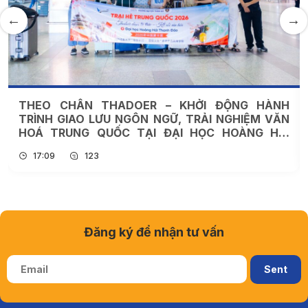
THEO CHÂN THADOER – KHỞI ĐỘNG HÀNH
TRÌNH GIAO LƯU NGÔN NGỮ, TRẢI NGHIỆM VĂN
HOÁ TRUNG QUỐC TẠI ĐẠI HỌC HOÀNG HẢI
THANH ĐẢO
17:09
123
Đăng ký để nhận tư vấn