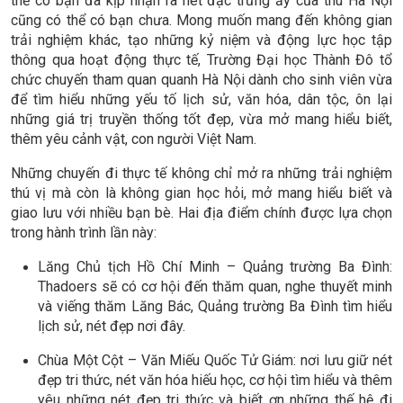
thể có bạn đã kịp nhận ra nét đặc trưng ấy của thu Hà Nội
cũng có thể có bạn chưa. Mong muốn mang đến không gian
trải nghiệm khác, tạo những kỷ niệm và động lực học tập
thông qua hoạt động thực tế, Trường Đại học Thành Đô tổ
chức chuyến tham quan quanh Hà Nội dành cho sinh viên vừa
để tìm hiểu những yếu tố lịch sử, văn hóa, dân tộc, ôn lại
những giá trị truyền thống tốt đẹp, vừa mở mang hiểu biết,
thêm yêu cảnh vật, con người Việt Nam.
Những chuyến đi thực tế không chỉ mở ra những trải nghiệm
thú vị mà còn là không gian học hỏi, mở mang hiểu biết và
giao lưu với nhiều bạn bè. Hai địa điểm chính được lựa chọn
trong hành trình lần này:
Lăng Chủ tịch Hồ Chí Minh – Quảng trường Ba Đình:
Thadoers sẽ có cơ hội đến thăm quan, nghe thuyết minh
và viếng thăm Lăng Bác, Quảng trường Ba Đình tìm hiểu
lịch sử, nét đẹp nơi đây.
Chùa Một Cột – Văn Miếu Quốc Tử Giám: nơi lưu giữ nét
đẹp tri thức, nét văn hóa hiếu học, cơ hội tìm hiểu và thêm
yêu những nét đẹp tri thức và biết ơn những thế hệ đi