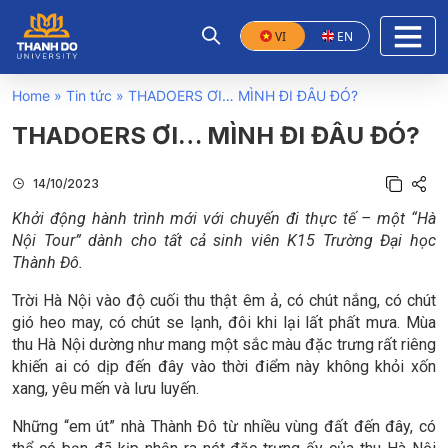
VI
EN
Home
»
Tin tức
»
THADOERS ƠI… MÌNH ĐI ĐÂU ĐÓ?
THADOERS ƠI… MÌNH ĐI ĐÂU ĐÓ?
14/10/2023
Khởi động hành trình mới với chuyến đi thực tế – một “Hà
Nội Tour” dành cho tất cả sinh viên K15 Trường Đại học
Thành Đô.
Trời Hà Nội vào độ cuối thu thật êm ả, có chút nắng, có chút
gió heo may, có chút se lạnh, đôi khi lại lất phất mưa. Mùa
thu Hà Nội dường như mang một sắc màu đặc trưng rất riêng
khiến ai có dịp đến đây vào thời điểm này không khỏi xốn
xang, yêu mến và lưu luyến.
Những “em út” nhà Thành Đô từ nhiều vùng đất đến đây, có