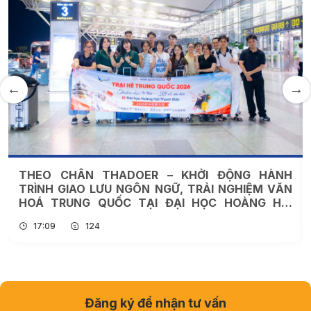
THEO CHÂN THADOER – KHỞI ĐỘNG HÀNH
TRÌNH GIAO LƯU NGÔN NGỮ, TRẢI NGHIỆM VĂN
HOÁ TRUNG QUỐC TẠI ĐẠI HỌC HOÀNG HẢI
THANH ĐẢO
17:09
124
Đăng ký để nhận tư vấn