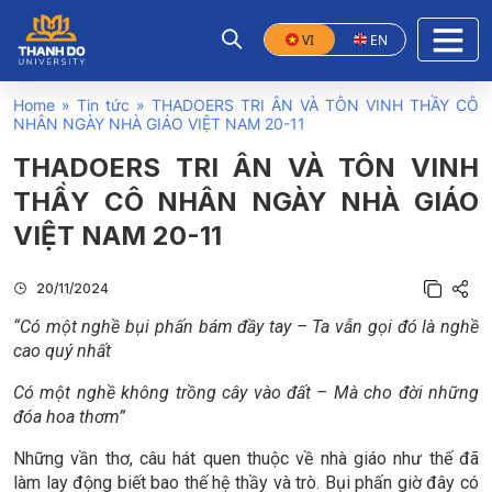
VI
EN
Home
»
Tin tức
»
THADOERS TRI ÂN VÀ TÔN VINH THẦY CÔ
NHÂN NGÀY NHÀ GIÁO VIỆT NAM 20-11
THADOERS TRI ÂN VÀ TÔN VINH
THẦY CÔ NHÂN NGÀY NHÀ GIÁO
VIỆT NAM 20-11
20/11/2024
“Có một nghề bụi phấn bám đầy tay –
Ta vẫn gọi đó là nghề
cao quý nhất
Có một nghề không trồng cây vào đất –
Mà cho đời những
đóa hoa thơm”
Những vần thơ, câu hát quen thuộc về nhà giáo như thế đã
làm lay động biết bao thế hệ thầy và trò. Bụi phấn giờ đây có