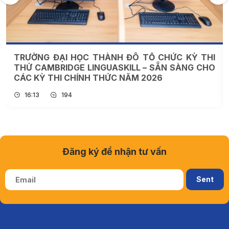
79 NĂM NGÀY THƯƠNG BINH – LIỆT SĨ (27/7/1947
– 27/7/2026): TUỔI TRẺ THÀNH ĐÔ TIẾP NỐI
TRUYỀN THỐNG “UỐNG NƯỚC NHỚ NGUỒN”
13:30
164
Đăng ký để nhận tư vấn