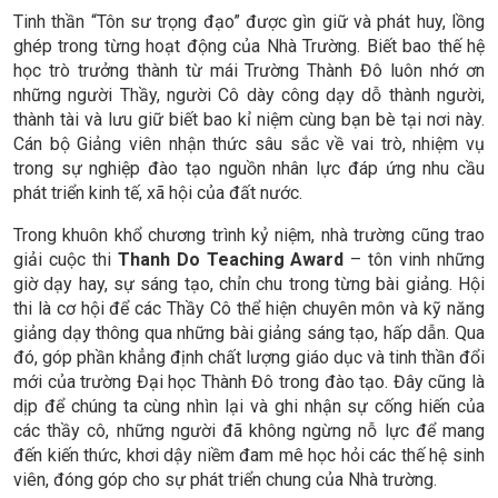
Tinh thần “Tôn sư trọng đạo” được gìn giữ và phát huy, lồng
ghép trong từng hoạt động của Nhà Trường. Biết bao thế hệ
học trò trưởng thành từ mái Trường Thành Đô luôn nhớ ơn
những người Thầy, người Cô dày công dạy dỗ thành người,
thành tài và lưu giữ biết bao kỉ niệm cùng bạn bè tại nơi này.
Cán bộ Giảng viên nhận thức sâu sắc về vai trò, nhiệm vụ
trong sự nghiệp đào tạo nguồn nhân lực đáp ứng nhu cầu
phát triển kinh tế, xã hội của đất nước.
Trong khuôn khổ chương trình kỷ niệm, nhà trường cũng trao
giải cuộc thi
Thanh Do Teaching Award
– tôn vinh những
giờ dạy hay, sự sáng tạo, chỉn chu trong từng bài giảng. Hội
thi là cơ hội để các Thầy Cô thể hiện chuyên môn và kỹ năng
giảng dạy thông qua những bài giảng sáng tạo, hấp dẫn. Qua
đó, góp phần khẳng định chất lượng giáo dục và tinh thần đổi
mới của trường Đại học Thành Đô trong đào tạo. Đây cũng là
dịp để chúng ta cùng nhìn lại và ghi nhận sự cống hiến của
các thầy cô, những người đã không ngừng nỗ lực để mang
đến kiến thức, khơi dậy niềm đam mê học hỏi các thế hệ sinh
viên, đóng góp cho sự phát triển chung của Nhà trường.