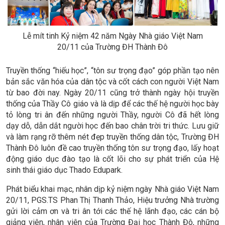
Lễ mít tinh Kỷ niệm 42 năm Ngày Nhà giáo Việt Nam
20/11 của Trường ĐH Thành Đô
Truyền thống “hiếu học”, “tôn sư trọng đạo” góp phần tạo nên
bản sắc văn hóa của dân tộc và cốt cách con người Việt Nam
từ bao đời nay. Ngày 20/11 cũng trở thành ngày hội truyền
thống của Thầy Cô giáo và là dịp để các thế hệ người học bày
tỏ lòng tri ân đến những người Thầy, người Cô đã hết lòng
dạy dỗ, dẫn dắt người học đến bao chân trời tri thức. Lưu giữ
và làm rạng rỡ thêm nét đẹp truyền thống dân tộc, Trường ĐH
Thành Đô luôn đề cao truyền thống tôn sư trọng đạo, lấy hoạt
động giáo dục đào tạo là cốt lõi cho sự phát triển của Hệ
sinh thái giáo dục Thado Edupark.
Phát biểu khai mạc, nhân dịp kỷ niệm ngày Nhà giáo Việt Nam
20/11, PGS.TS Phan Thị Thanh Thảo, Hiệu trưởng Nhà trường
gửi lời cảm ơn và tri ân tới các thế hệ lãnh đạo, các cán bộ
giảng viên, nhân viên của Trường Đại học Thành Đô, những