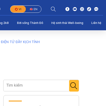
1
VI
EN
ng 2k8
Đời sống Thành Đô
Hệ sinh thái Well-being
Liên hệ
ĐIỆN TỬ ĐẦY KỊCH TÍNH