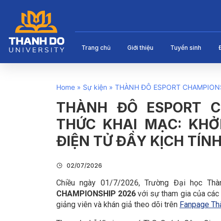
Trang chủ
Giới thiệu
Tuyển sinh
Home
»
Sự kiện
»
THÀNH ĐÔ ESPORT CHAMPIONSH
THÀNH ĐÔ ESPORT C
THỨC KHAI MẠC: KHỞ
ĐIỆN TỬ ĐẦY KỊCH TÍN
02/07/2026
Chiều ngày 01/7/2026, Trường Đại học Th
CHAMPIONSHIP 2026
với sự tham gia của các 
giảng viên và khán giả theo dõi trên
Fanpage Thà