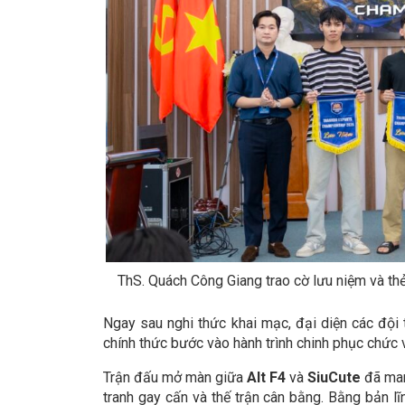
ThS. Quách Công Giang trao cờ lưu niệm và thẻ
Ngay sau nghi thức khai mạc, đại diện các đội 
chính thức bước vào hành trình chinh phục chức
Trận đấu mở màn giữa
Alt F4
và
SiuCute
đã man
tranh gay cấn và thế trận cân bằng. Bằng bản lĩ