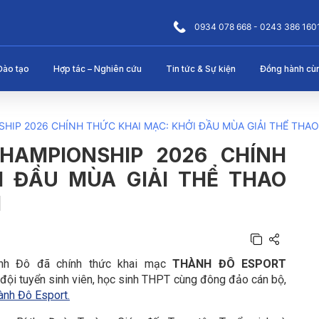
0934 078 668 - 0243 386 160
Đào tạo
Hợp tác – Nghiên cứu
Tin tức & Sự kiện
Đồng hành cù
IP 2026 CHÍNH THỨC KHAI MẠC: KHỞI ĐẦU MÙA GIẢI THỂ THAO 
HAMPIONSHIP 2026 CHÍNH
I ĐẦU MÙA GIẢI THỂ THAO
H
ành Đô đã chính thức khai mạc
THÀNH ĐÔ ESPORT
đội tuyển sinh viên, học sinh THPT cùng đông đảo cán bộ,
nh Đô Esport.