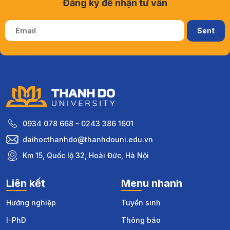
Đăng ký để nhận tư vấn
0934 078 668 - 0243 386 1601
daihocthanhdo@thanhdouni.edu.vn
Km 15, Quốc lộ 32, Hoài Đức, Hà Nội
Liên kết
Menu nhanh
Hướng nghiệp
Tuyển sinh
I-PhD
Thông báo