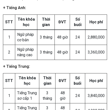
+ Tiếng Anh:
Tên khóa
Thời
Số
STT
ĐVT
Học phí
học
gian
buổi
Ngữ pháp
1
3 tháng
48 giờ
24
2,880,000
cơ bản
Ngữ pháp
2
3 tháng
48 giờ
24
3,360,000
nâng cao
+ Tiếng Trung:
Tên khóa
Thời
Số
STT
ĐVT
Học phí
học
gian
buổi
Tiếng Trung
3
48
1
24
3,840,000
sơ cấp 1
tháng
giờ
Tiếng Trung
3
48