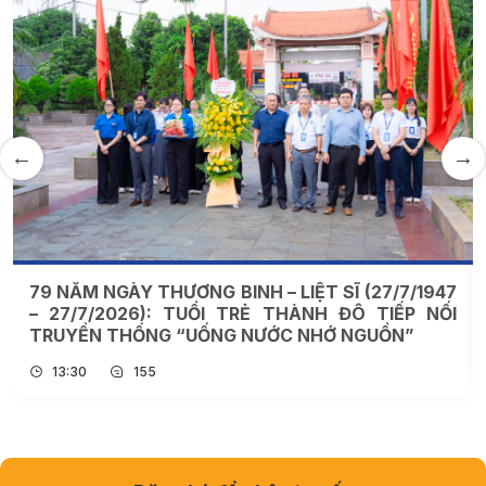
79 NĂM NGÀY THƯƠNG BINH – LIỆT SĨ (27/7/1947
– 27/7/2026): TUỔI TRẺ THÀNH ĐÔ TIẾP NỐI
TRUYỀN THỐNG “UỐNG NƯỚC NHỚ NGUỒN”
13:30
155