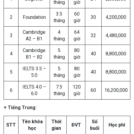
tháng
giờ
3.5
60
2
Foundation
30
4,200,000
tháng
giờ
Cambridge
4
64
3
32
4,480,000
A2 – B1
tháng
giờ
Cambridge
5
80
4
40
8,800,000
B1 – B2
tháng
giờ
IELTS 3.5 –
5
80
5
40
8,800,000
5.0
tháng
giờ
IELTS 4.0 –
7.5
120
6
60
16,200,000
6.0
tháng
giờ
+ Tiếng Trung:
Tên khóa
Thời
Số
STT
ĐVT
Học phí
học
gian
buổi