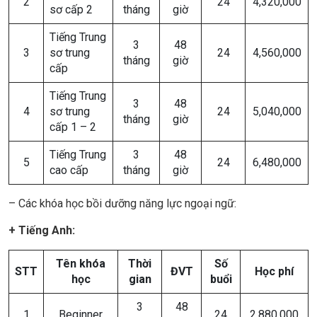
2
24
4,320,000
sơ cấp 2
tháng
giờ
Tiếng Trung
3
48
3
sơ trung
24
4,560,000
tháng
giờ
cấp
Tiếng Trung
3
48
4
sơ trung
24
5,040,000
tháng
giờ
cấp 1 – 2
Tiếng Trung
3
48
5
24
6,480,000
cao cấp
tháng
giờ
– Các khóa học bồi dưỡng năng lực ngoại ngữ:
+ Tiếng Anh:
Tên khóa
Thời
Số
STT
ĐVT
Học phí
học
gian
buổi
3
48
1
Beginner
24
2,880,000