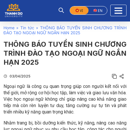
VI
EN
Home
»
Tin tức
»
THÔNG BÁO TUYỂN SINH CHƯƠNG TRÌNH
ĐÀO TẠO NGOẠI NGỮ NGẮN HẠN 2025
THÔNG BÁO TUYỂN SINH CHƯƠNG
TRÌNH ĐÀO TẠO NGOẠI NGỮ NGẮN
HẠN 2025
03/04/2025
Ngoại ngữ là công cụ quan trọng giúp con người kết nối với
thế giới, mở rộng cơ hội học tập, làm việc và giao lưu văn hóa.
Việc học ngoại ngữ không chỉ giúp nâng cao khả năng giao
tiếp mà còn rèn luyện tư duy, tăng cường sự tự tin và phát
triển nhiều kỹ năng quan trọng khác.
Nhằm trang bị, bồi dưỡng kiến thức, kỹ năng, nâng cao năng
lực ngoại ngữ phục vụ nhu cầu học tập, công tác cho người