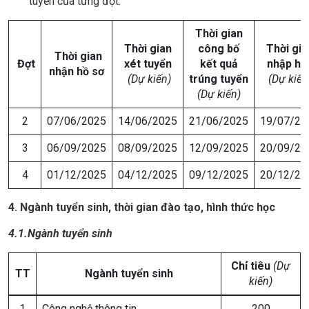
tuyển của từng đợt.
Thời gian
Thời gian
công bố
Thời gia
Thời gian
Đợt
xét tuyển
kết quả
nhập họ
nhận
hồ sơ
(Dự kiến)
trúng tuyển
(Dự kiến
(Dự kiến)
2
07/06/2025
14/06/2025
21/06/2025
19/07/20
3
06/09/2025
08/09/2025
12/09/2025
20/09/20
4
01/12/2025
04/12/2025
09/12/2025
20/12/20
4. N
gành
tuyển sinh, thời gian đào tạo, hình thức học
4.1.Ngành tuyển sinh
Chỉ tiêu
(Dự
TT
Ngành tuyển sinh
kiến)
1
Công nghệ thông tin
200