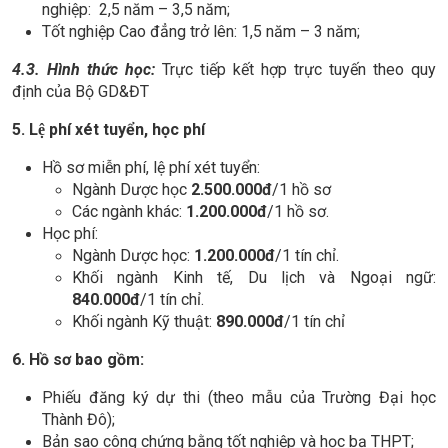
nghiệp: 2,5 năm – 3,5 năm;
Tốt nghiệp Cao đẳng trở lên: 1,5 năm – 3 năm;
4.3. Hình thức học:
Trực tiếp kết hợp trực tuyến theo quy
định của Bộ GD&ĐT
5. L
ệ phí
xét tuyển, học phí
Hồ sơ miễn phí, lệ phí xét tuyển:
Ngành Dược học
2.500.000đ
/1 hồ sơ
Các ngành khác:
1.200.000đ
/1 hồ sơ.
Học phí:
Ngành Dược học:
1.200.000đ
/1 tín chỉ.
Khối ngành Kinh tế, Du lịch và Ngoại ngữ:
84
0.000đ
/1 tín chỉ.
Khối ngành Kỹ thuật:
890.000đ
/1 tín chỉ
6
. Hồ sơ bao gồm:
Phiếu đăng ký dự thi (theo mẫu của Trường Đại học
Thành Đô);
Bản sao công chứng bằng tốt nghiệp và học bạ THPT;