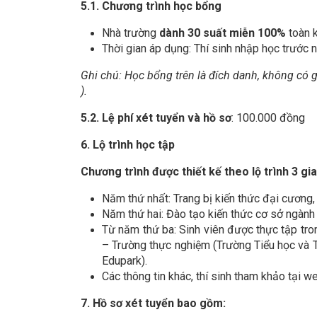
5.1
.
Chương trình học bổng
Nhà trường
dành
3
0 suất miễn
100%
toàn k
Thời gian áp dụng: Thí sinh nhập học trước
Ghi chú: Học bổng trên là đích danh, không có gi
).
5.2. Lệ phí xét tuyển và hồ sơ
: 100.000 đồng
6. Lộ trình học tập
Chương trình được thiết kế theo lộ trình 3 gia
Năm thứ nhất: Trang bị kiến thức đại cương,
Năm thứ hai: Đào tạo kiến thức cơ sở ngành
Từ năm thứ ba: Sinh viên được thực tập tro
– Trường thực nghiệm (Trường Tiểu học và T
Edupark).
Các thông tin khác, thí sinh tham khảo tại w
7
.
Hồ sơ
xét tuyển
bao gồm: