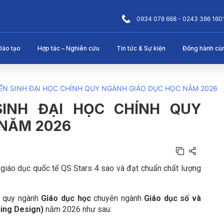
0934 078 668 - 0243 386 160
Đào tạo
Hợp tác – Nghiên cứu
Tin tức & Sự kiện
Đồng hành cù
N SINH ĐẠI HỌC CHÍNH QUY NGÀNH GIÁO DỤC HỌC NĂM 2026
INH ĐẠI HỌC CHÍNH QUY
 NĂM 2026
giáo dục quốc tế QS Stars 4 sao và đạt chuẩn chất lượng
h quy ngành
Giáo dục học
chuyên ngành
Giáo dục số và
ning Design)
năm 2026 như sau: