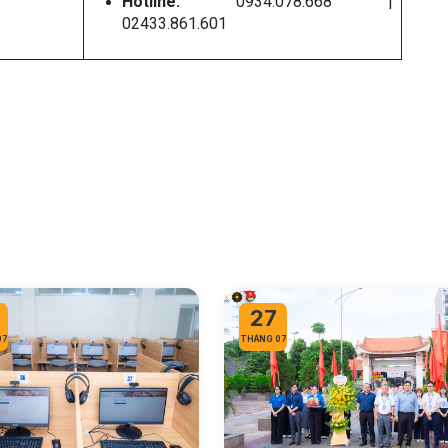
Hotline:
0934.078.668 |
02433.861.601
27
07
THÁNG 07