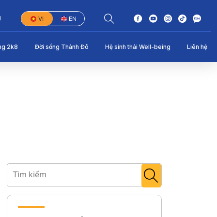
1
VI
EN
ng 2k8
Đời sống Thành Đô
Hệ sinh thái Well-being
Liên hệ