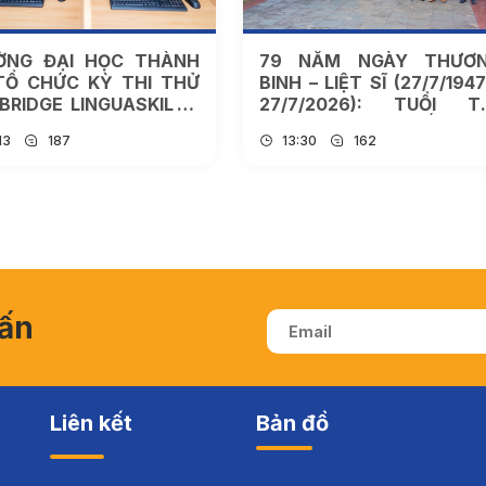
ỜNG ĐẠI HỌC THÀNH
79 NĂM NGÀY THƯƠ
TỔ CHỨC KỲ THI THỬ
BINH – LIỆT SĨ (27/7/1947
RIDGE LINGUASKILL –
27/7/2026): TUỔI T
 SÀNG CHO CÁC KỲ
THÀNH ĐÔ TIẾP N
13
187
13:30
162
 CHÍNH THỨC NĂM
TRUYỀN THỐNG “UỐ
6
NƯỚC NHỚ NGUỒN”
vấn
Liên kết
Bản đồ