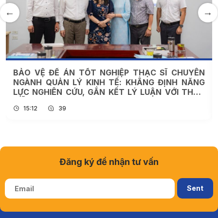
BẢO VỆ ĐỀ ÁN TỐT NGHIỆP THẠC SĨ CHUYÊN
NGÀNH QUẢN LÝ KINH TẾ: KHẲNG ĐỊNH NĂNG
LỰC NGHIÊN CỨU, GẮN KẾT LÝ LUẬN VỚI THỰC
TIỄN
15:12
39
Đăng ký để nhận tư vấn