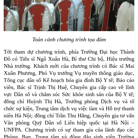
Toàn cảnh chương trình tọa đàm
Tới tham dự chương trình, phía Trường Đại học Thành
Đô có Tiến sĩ Ngô Xuân Hà, Bí thư Chi bộ, Hiệu trưởng
Nhà trường. Khách mời của chương trình có
Bác sĩ Mai
Xuân Phương, Phó Vụ trưởng Vụ truyền thông giáo dục,
Tổng cục dân số Kế hoạch hóa gia đình Bộ Y tế;
Báo cáo
viên, Bác sĩ
Trịnh Thị Huệ, Chuyên
gia
cấp cao về lĩnh
vực Dân số và chăm sóc
Sức khỏe sinh sản của Bộ Y tế;
đồng chí Huỳnh Thị Hà, Trưởng phòng Dịch vụ và tổ
chức sự kiện,
Trung tâm dịch vụ việc làm và Hỗ trợ thanh
niên Hà Nội;
đồng chí Trần Thu Hằng, Chuyên gia tư vấn
Văn phòng
Quỹ Dân số Liên hiệp quốc tại Hà Nội –
UNFPA. Chương trình có sự tham gia của lãnh đạo các
Phòng, Ban, Trung tâm và đông đảo sinh viên Trường