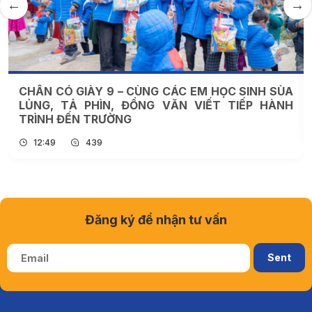
CHÂN CÓ GIÀY 9 – CÙNG CÁC EM HỌC SINH SÙA
LỦNG, TẢ PHÌN, ĐỒNG VĂN VIẾT TIẾP HÀNH
TRÌNH ĐẾN TRƯỜNG
12:49
439
Đăng ký để nhận tư vấn