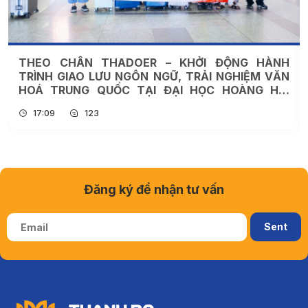
Sự kiện
Hình ảnh hoạt động
Tin tuyển dụng
Tin tức Tuyển sinh
Hợp tác quốc tế
Tin tức khác
30
THÁNG 07