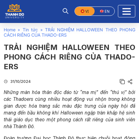
VI
EN
Home
»
Tin tức
»
TRẢI NGHIỆM HALLOWEEN THEO PHONG
CÁCH RIÊNG CỦA THADO-ERS
TRẢI NGHIỆM HALLOWEEN THEO
PHONG CÁCH RIÊNG CỦA THADO-
ERS
31/10/2024
Những màn hóa thân độc đáo từ “ma mị” đến “thú vị” bởi
các Thadoers cùng nhiều hoạt động vui nhộn trong không
gian được hóa trang sắc màu đặc trưng của ngày hội đã
mang đến bầu không khí Halloween ngập tràn khắp hệ sinh
thái giáo dục theo một phong cách rất riêng của sinh viên
nhà Thành Đô.
Đoàn trường Đại học Thành Đô thực hiện chuỗi hoạt động