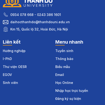
THEO CHÂN THADOER – KHỞI ĐỘNG HÀNH
TRÌNH GIAO LƯU NGÔN NGỮ, TRẢI NGHIỆM VĂN
HOÁ TRUNG QUỐC TẠI ĐẠI HỌC HOÀNG HẢI
THANH ĐẢO
17:09
123
Đăng ký để nhận tư vấn