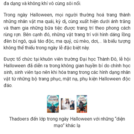
Quầy check-in ttặng quà thu hút sự quan tâm của các bạn
sinh viên
Chúng mình có một không gian đậm chất Halloween ngay tại
khuôn viên Trường. Hôm nay, các Thadoer đã chuẩn bị thật kỹ
càng cho các bộ đồ hoá trang của mình và rủ thêm những
người bạn đồng hành đến Trường, mang đến những màu sắc
đa dạng và không khí vô cùng sôi nổi.
Trong ngày Halloween, mọi người thường hoá trang thành
những nhân vật ma quái, kỳ dị, cùng xuất hiện dưới ánh trăng
và tham gia những bữa tiệc được trang trí theo phong cách
rùng rợn. Bên cạnh đó, những vật trang trí với hình dáng lồng
đèn bí ngô, quả táo độc, ma quỷ, cú mèo, dơi,… là biểu tượng
không thể thiếu trong ngày lễ đặc biệt này.
Được tổ chức tại khuôn viên trường Đại học Thành Đô, lễ hội
Halloween đã diễn ra trong không gian huyền bí do chính học
sinh, sinh viên tạo nên khi hóa trang trong các hình dạng nhân
vật từ những bộ trang phục, mặt nạ, phụ kiện Halloween độc
đáo.