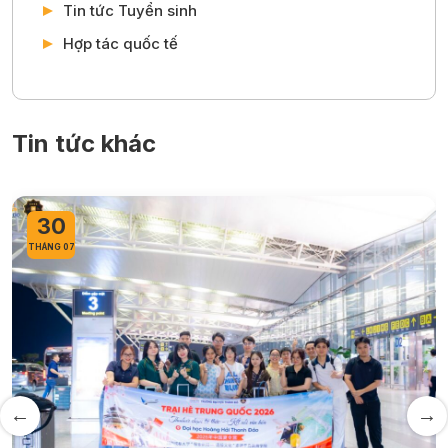
Hà Nội
Hotline: 0934 07 8668 – 0243 386 1601
Website:
https://thanhdo.edu.vn/
Fanpage:
https://www.facebook.com/truongdaihocthanhdo
Danh mục khác
Tin tức
Thông báo