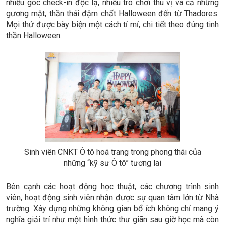
Thầy cô, sinh viên, học sinh thích thú checkin tại khu vực
bày trí Halloween
Mỗi người một diện mạo đến với lễ hội Halloween và thỏa
sức vui chơi trong vô số các hoạt động đa dạng được tổ
chức. Bên cạnh cơ hội tìm hiểu về phong tục tập quán của các
nước phương Tây, đây còn là dịp sinh viên phát huy tính sáng
tạo và tăng cường tính đoàn kết, gắn bó thông qua các hoạt
động diễn ra trong lễ hội.
Từ bối cảnh đến không khí đều được tái hiện phong phú với
nhiều góc check-in độc lạ, nhiều trò chơi thú vị và cả những