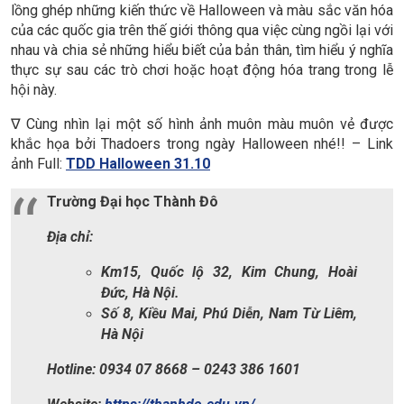
gương mặt, thần thái đậm chất Halloween đến từ Thadores.
Mọi thứ được bày biện một cách tỉ mỉ, chi tiết theo đúng tinh
thần Halloween.
Sinh viên CNKT Ô tô hoá trang trong phong thái của
những “kỹ sư Ô tô” tương lai