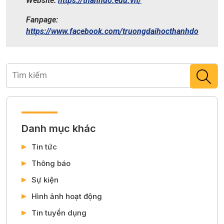
Bên cạnh các hoạt động học thuật, các chương trình sinh
viên, hoạt động sinh viên nhận được sự quan tâm lớn từ Nhà
trường. Xây dựng những không gian bổ ích không chỉ mang ý
nghĩa giải trí như một hình thức thư giãn sau giờ học mà còn
lồng ghép những kiến thức về Halloween và màu sắc văn hóa
của các quốc gia trên thế giới thông qua việc cùng ngồi lại với
nhau và chia sẻ những hiểu biết của bản thân, tìm hiểu ý nghĩa
thực sự sau các trò chơi hoặc hoạt động hóa trang trong lễ
hội này.
∇ Cùng nhìn lại một số hình ảnh muôn màu muôn vẻ được
khắc họa bởi Thadoers trong ngày Halloween nhé!! –
Link
ảnh Full:
TDD Halloween 31.10
Trường Đại học Thành Đô
Địa chỉ:
Km15, Quốc lộ 32, Kim Chung, Hoài
Đức, Hà Nội.
Số 8, Kiều Mai, Phú Diễn, Nam Từ Liêm,