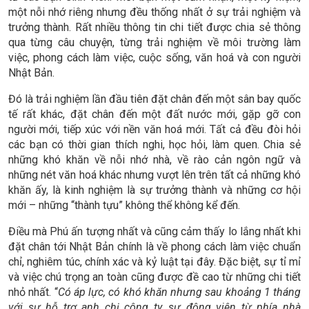
một nỗi nhớ riêng nhưng đều thống nhất ở sự trải nghiệm và
trưởng thành.
Rất nhiều thông tin chi tiết được chia sẻ thông
qua từng câu chuyện, từng trải nghiệm về môi trường làm
việc, phong cách làm việc, cuộc sống, văn hoá và con người
Nhật Bản.
Đó là trải nghiệm lần đầu tiên đặt chân đến một sân bay quốc
tế rất khác, đặt chân đến một đất nước mới, gặp gỡ con
người mới, tiếp xúc với nền văn hoá mới. Tất cả đều đòi hỏi
các bạn có thời gian thích nghi, học hỏi, làm quen. Chia sẻ
những khó khăn về nỗi nhớ nhà, về rào cản ngôn ngữ và
những nét văn hoá khác nhưng vượt lên trên tất cả những khó
khăn ấy, là kinh nghiệm là sự trưởng thành và những cơ hội
mới – những “thành tựu” không thể không kể đến.
Điều mà Phú ấn tượng nhất và cũng cảm thấy lo lắng nhất khi
đặt chân tới Nhật Bản chính là về phong cách làm việc chuẩn
chỉ, nghiêm túc, chính xác và kỷ luật tại đây. Đặc biệt, sự tỉ mỉ
và việc chú trọng an toàn cũng được đề cao từ những chi tiết
nhỏ nhất. “
Có áp lực, có khó khăn nhưng sau khoảng 1 tháng
với sự hỗ trợ anh chị công ty, sự động viên từ phía nhà