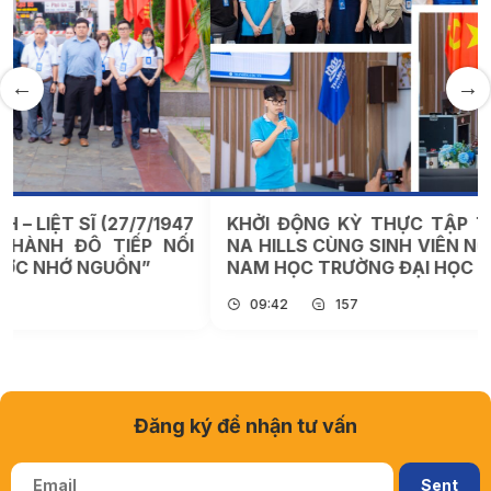
KHỞI ĐỘNG KỲ THỰC TẬP TẠI SUN WORLD BA
NA HILLS CÙNG SINH VIÊN NGÔN NGỮ ANH, VIỆT
NAM HỌC TRƯỜNG ĐẠI HỌC THÀNH ĐÔ
09:42
157
Đăng ký để nhận tư vấn