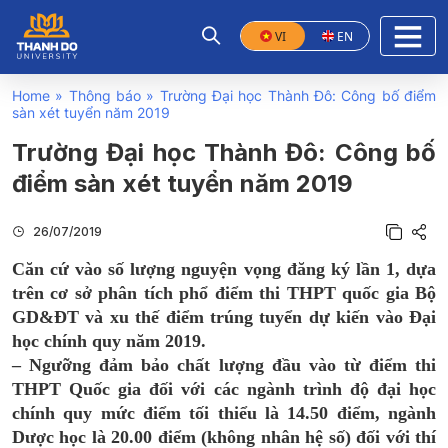
VI
EN
Home
»
Thông báo
»
Trường Đại học Thành Đô: Công bố điểm
sàn xét tuyển năm 2019
Trường Đại học Thành Đô: Công bố
điểm sàn xét tuyển năm 2019
26/07/2019
Căn cứ vào số lượng nguyện vọng đăng ký lần 1, dựa
trên cơ sở phân tích phổ điểm thi THPT quốc gia Bộ
GD&ĐT và xu thế điểm trúng tuyển dự kiến vào Đại
học chính quy năm 2019.
– Ngưỡng đảm bảo chất lượng đầu vào từ điểm thi
THPT Quốc gia đối với các ngành trình độ đại học
chính quy mức điểm tối thiểu là 14.50 điểm, ngành
Dược học là 20.00 điểm (không nhân hệ số) đối với thí