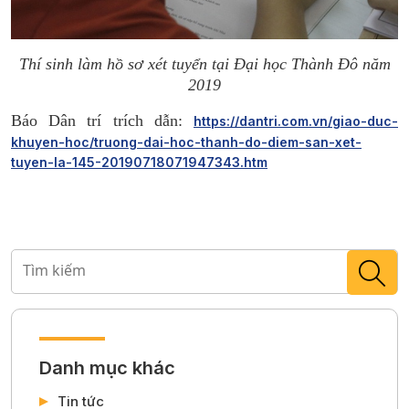
Thí sinh làm hồ sơ xét tuyển tại Đại học Thành Đô năm
2019
Báo Dân trí trích dẫn:
https://dantri.com.vn/giao-duc-
khuyen-hoc/truong-dai-hoc-thanh-do-diem-san-xet-
tuyen-la-145-20190718071947343.htm
Danh mục khác
Tin tức