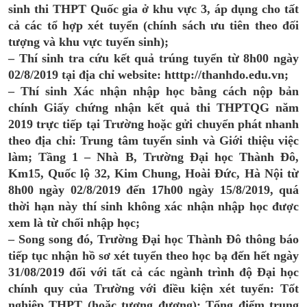
sinh thi THPT Quốc gia ở khu vực 3, áp dụng cho tất
cả các tổ hợp xét tuyển (chính sách ưu tiên theo đối
tượng và khu vực tuyển sinh);
– Thí sinh tra cứu kết quả trúng tuyển từ 8h00 ngày
02/8/2019 tại địa chỉ website: htttp://thanhdo.edu.vn;
– Thí sinh Xác nhận nhập học bằng cách nộp bản
chính Giấy chứng nhận kết quả thi THPTQG năm
2019 trực tiếp tại Trường hoặc gửi chuyển phát nhanh
theo địa chỉ: Trung tâm tuyển sinh và Giới thiệu việc
làm; Tầng 1 – Nhà B, Trường Đại học Thành Đô,
Km15, Quốc lộ 32, Kim Chung, Hoài Đức, Hà Nội từ
8h00 ngày 02/8/2019 đến 17h00 ngày 15/8/2019, quá
thời hạn này thí sinh không xác nhận nhập học được
xem là từ chối nhập học;
– Song song đó, Trường Đại học Thành Đô thông báo
tiếp tục nhận hồ sơ xét tuyển theo học bạ đến hết ngày
31/08/2019 đối với tất cả các ngành trình độ Đại học
chính quy của Trường với điều kiện xét tuyển: Tốt
nghiệp THPT (hoặc tương đương); Tổng điểm trung