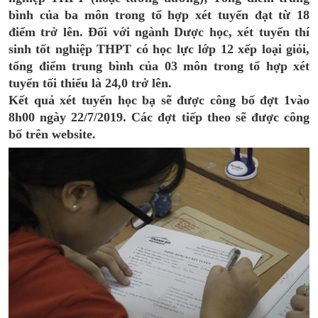
bình của ba môn trong tổ hợp xét tuyển đạt từ 18
điểm trở lên. Đối với ngành Dược học, xét tuyển thí
sinh tốt nghiệp THPT có học lực lớp 12 xếp loại giỏi,
tổng điểm trung bình của 03 môn trong tổ hợp xét
tuyển tối thiểu là 24,0 trở lên.
Kết quả xét tuyển học bạ sẽ được công bố đợt 1vào
8h00 ngày 22/7/2019. Các đợt tiếp theo sẽ được công
bố trên website.