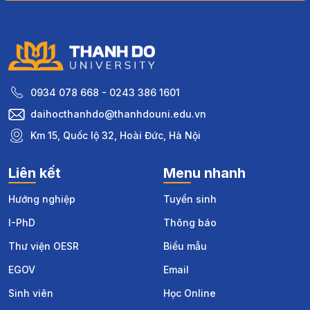
THEO CHÂN THADOER – KHỞI ĐỘNG HÀNH
TRÌNH GIAO LƯU NGÔN NGỮ, TRẢI NGHIỆM VĂN
HOÁ TRUNG QUỐC TẠI ĐẠI HỌC HOÀNG HẢI
THANH ĐẢO
17:09
123
Đăng ký để nhận tư vấn