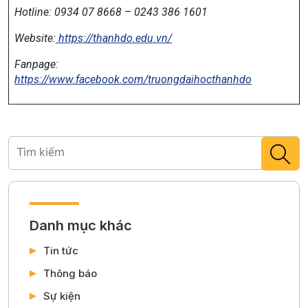
Tuổi trẻ Trường Đại học Thành Đô “cất lời” – lan tỏa tinh
thần năng động, sáng tạo và trách nhiệm vì cộng đồng.
Hướng tới chào mừng 95 năm Ngày thành lập Đoàn TNCS Hồ
Chí Minh, mỗi hoạt động trong Tháng Thanh niên không chỉ là
sự kiện, mà còn là hành trình để tuổi trẻ khẳng định vai trò,
trách nhiệm và khát vọng vươn lên.
Với tinh thần đó, sinh viên
Trường Đại học Thành Đô sẽ tiếp tục phát huy sức trẻ, không
ngừng học tập, rèn luyện và hành động, góp phần xây dựng
cộng đồng tích cực, văn minh và phát triển bền vững.
Trường Đại học Thành Đô
Địa chỉ:
Km15, Quốc lộ 32, Hoài Đức, Hà Nội
Hotline: 0934 07 8668 – 0243 386 1601
Website:
https://thanhdo.edu.vn/
Fanpage: