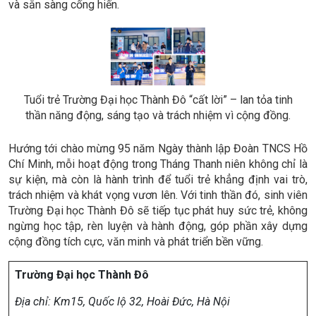
Lan tỏa tinh thần Tháng Thanh niên – hành động từ
những điều ý nghĩa
Đêm nhạc “Tuổi trẻ cất lời” khép lại trong không khí sôi động
và nhiều cảm xúc, để lại những dấu ấn đẹp trong lòng sinh
viên. Chương trình không chỉ góp phần làm phong phú đời
sống tinh thần mà còn lan tỏa mạnh mẽ hình ảnh sinh viên
Trường Đại học Thành Đô năng động, sáng tạo, trách nhiệm,
và sẵn sàng cống hiến.