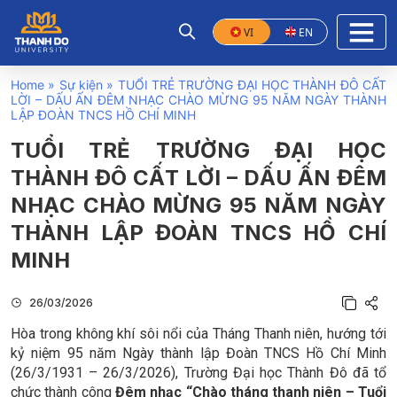
VI
EN
Home
»
Sự kiện
»
TUỔI TRẺ TRƯỜNG ĐẠI HỌC THÀNH ĐÔ CẤT
LỜI – DẤU ẤN ĐÊM NHẠC CHÀO MỪNG 95 NĂM NGÀY THÀNH
LẬP ĐOÀN TNCS HỒ CHÍ MINH
TUỔI TRẺ TRƯỜNG ĐẠI HỌC
THÀNH ĐÔ CẤT LỜI – DẤU ẤN ĐÊM
NHẠC CHÀO MỪNG 95 NĂM NGÀY
THÀNH LẬP ĐOÀN TNCS HỒ CHÍ
MINH
26/03/2026
Hòa trong không khí sôi nổi của Tháng Thanh niên, hướng tới
kỷ niệm 95 năm Ngày thành lập Đoàn TNCS Hồ Chí Minh
(26/3/1931 – 26/3/2026), Trường Đại học Thành Đô đã tổ
chức thành công
Đêm nhạc “Chào tháng thanh niên – Tuổi