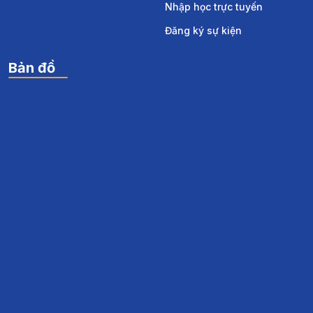
0934 078 668 - 0243 386 1601
daihocthanhdo@thanhdouni.edu.vn
Km 15, Quốc lộ 32, Hoài Đức, Hà Nội
Liên kết
Menu nhanh
Hướng nghiệp
Tuyển sinh
I-PhD
Thông báo
Thư viện OESR
Biểu mẫu
EGOV
Email
Sinh viên
Học Online
Nhập học trực tuyến
Đăng ký sự kiện
Bản đồ