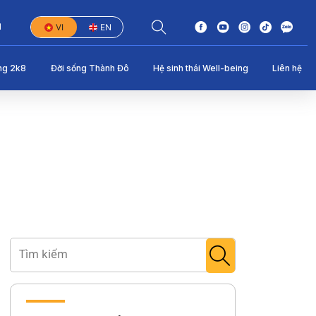
1
VI
EN
ng 2k8
Đời sống Thành Đô
Hệ sinh thái Well-being
Liên hệ