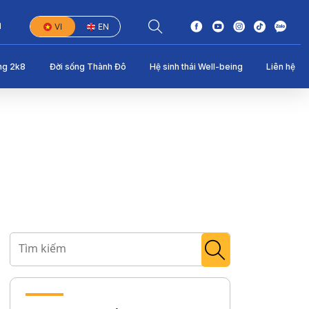
1
VI
EN
ng 2k8
Đời sống Thành Đô
Hệ sinh thái Well-being
Liên hệ