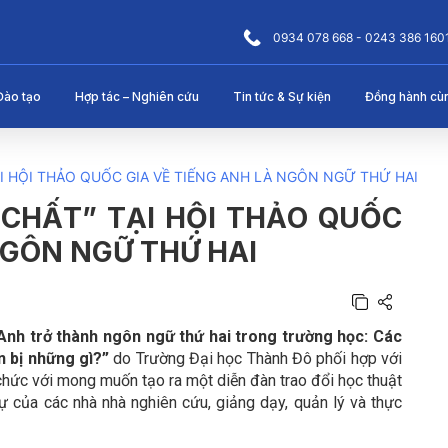
0934 078 668 - 0243 386 160
Đào tạo
Hợp tác – Nghiên cứu
Tin tức & Sự kiện
Đồng hành cù
TẠI HỘI THẢO QUỐC GIA VỀ TIẾNG ANH LÀ NGÔN NGỮ THỨ HAI
C CHẤT” TẠI HỘI THẢO QUỐC
NGÔN NGỮ THỨ HAI
Anh trở thành ngôn ngữ thứ hai trong trường học: Các
n bị những gì?”
do Trường Đại học Thành Đô phối hợp với
chức với mong muốn tạo ra một diễn đàn trao đổi học thuật
 của các nhà nhà nghiên cứu, giảng dạy, quản lý và thực