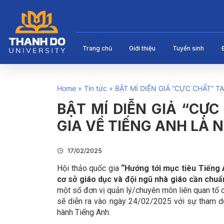
Trang chủ
Giới thiệu
Tuyển sinh
Home
»
Tin tức
»
BẬT MÍ DIỄN GIẢ “CỰC CHẤT” 
BẬT MÍ DIỄN GIẢ “CỰ
GIA VỀ TIẾNG ANH LÀ 
17/02/2025
Hội thảo quốc gia
“Hướng tới mục tiêu Tiếng 
cơ sở giáo dục và đội ngũ nhà giáo cần chuẩ
một số đơn vị quản lý/chuyên môn liên quan tổ 
sẽ diễn ra vào ngày 24/02/2025 với sự tham dự
hành Tiếng Anh.