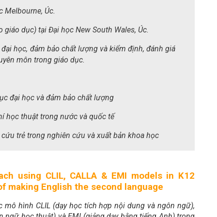
ọc Melbourne, Úc.
o giáo dục) tại Đại học New South Wales, Úc.
 đại học, đảm bảo chất lượng và kiểm định, đánh giá
chuyên môn trong giáo dục.
dục đại học và đảm bảo chất lượng
hí học thuật trong nước và quốc tế
 cứu trẻ trong nghiên cứu và xuất bản khoa học
oach using CLIL, CALLA & EMI models in K12
 of making English the second language
c mô hình CLIL (dạy học tích hợp nội dung và ngôn ngữ),
n ngữ học thuật) và EMI (giảng dạy bằng tiếng Anh) trong