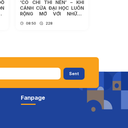
ĐỔ
‘CÓ CHÍ THÌ NÊN’ – KHI
ỌN
CÁNH CỬA ĐẠI HỌC LUÔN
ỌC
RỘNG MỞ VỚI NHỮNG
NGƯỜI KHÔNG BỎ CUỘC
08:50
228
Fanpage