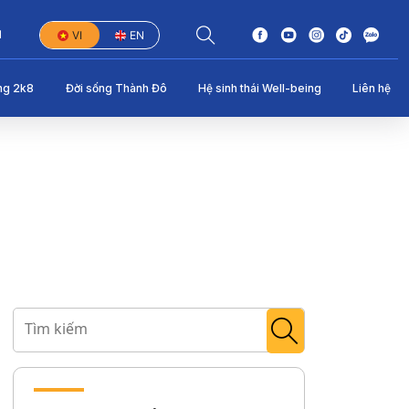
1
VI
EN
ng 2k8
Đời sống Thành Đô
Hệ sinh thái Well-being
Liên hệ