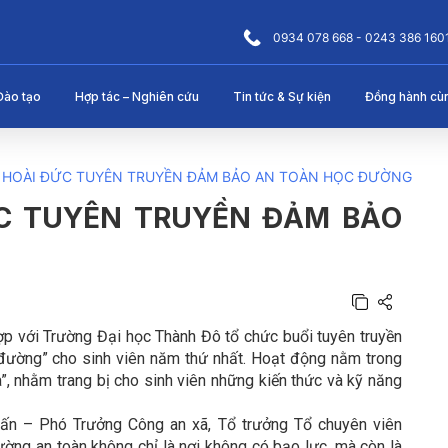
0934 078 668 - 0243 386 160
Đào tạo
Hợp tác – Nghiên cứu
Tin tức & Sự kiện
Đồng hành cù
 HOÀI ĐỨC TUYÊN TRUYỀN ĐẢM BẢO AN TOÀN HỌC ĐƯỜNG
C TUYÊN TRUYỀN ĐẢM BẢO
p với Trường Đại học Thành Đô tổ chức buổi tuyên truyền
đường” cho sinh viên năm thứ nhất. Hoạt động nằm trong
”, nhằm trang bị cho sinh viên những kiến thức và kỹ năng
uấn – Phó Trưởng Công an xã, Tổ trưởng Tổ chuyên viên
ờng an toàn không chỉ là nơi không có bạo lực, mà còn là