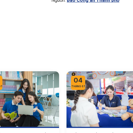
Nguồn:
Báo Công an Thành phố
04
07
THÁNG 07