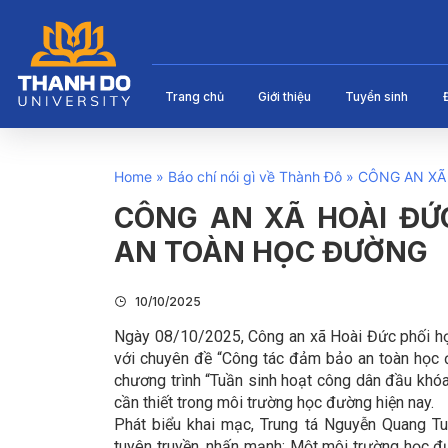
Trang chủ
Giới thiệu
Tuyển sinh
Home
»
Báo chí nói gì về Thành Đô
»
CÔNG AN XÃ
CÔNG AN XÃ HOÀI ĐỨ
AN TOÀN HỌC ĐƯỜNG
10/10/2025
Ngày 08/10/2025, Công an xã Hoài Đức phối hợ
với chuyên đề “Công tác đảm bảo an toàn học 
chương trình “Tuần sinh hoạt công dân đầu khóa
cần thiết trong môi trường học đường hiện nay.
Phát biểu khai mạc, Trung tá Nguyễn Quang T
tuyên truyền, nhấn mạnh: Một môi trường học đư