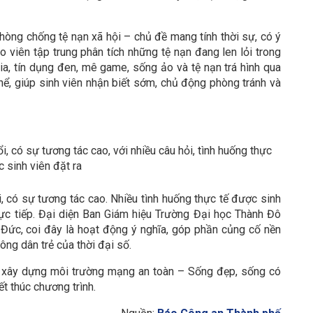
hòng chống tệ nạn xã hội – chủ đề mang tính thời sự, có ý
áo viên tập trung phân tích những tệ nạn đang len lỏi trong
a, tín dụng đen, mê game, sống ảo và tệ nạn trá hình qua
hể, giúp sinh viên nhận biết sớm, chủ động phòng tránh và
i nổi, có sự tương tác cao, với nhiều câu hỏi, tình huống thực
 sinh viên đặt ra
i, có sự tương tác cao. Nhiều tình huống thực tế được sinh
rực tiếp. Đại diện Ban Giám hiệu Trường Đại học Thành Đô
Đức, coi đây là hoạt động ý nghĩa, góp phần củng cố nền
ông dân trẻ của thời đại số.
 xây dựng môi trường mạng an toàn – Sống đẹp, sống có
t thúc chương trình.