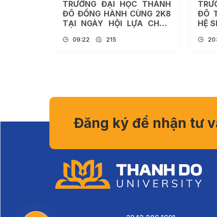
C THÀNH
TRƯỜNG ĐẠI HỌC THÀNH
TRƯ
 DỤC HỌC
ĐÔ ĐỒNG HÀNH CÙNG 2K8
ĐÔ 
O THEO
TẠI NGÀY HỘI LỰA CHỌN
HỆ S
HUẨN ÚC
NGUYỆN VỌNG 2026
VÀ 
09:22
215
20
Đăng ký để nhận tư 