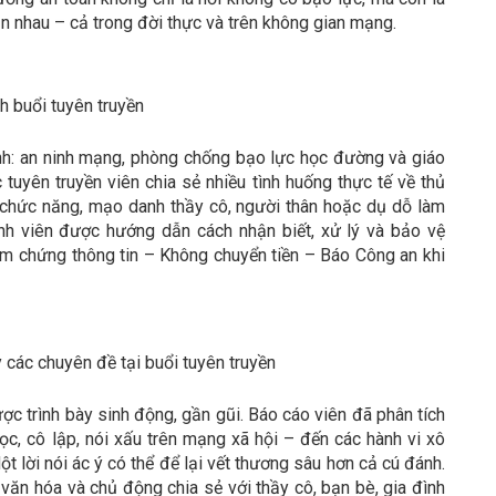
lẫn nhau – cả trong đời thực và trên không gian mạng.
h buổi tuyên truyền
ính: an ninh mạng, phòng chống bạo lực học đường và giáo
tuyên truyền viên chia sẻ nhiều tình huống thực tế về thủ
chức năng, mạo danh thầy cô, người thân hoặc dụ dỗ làm
inh viên được hướng dẫn cách nhận biết, xử lý và bảo vệ
Kiểm chứng thông tin – Không chuyển tiền – Báo Công an khi
 các chuyên đề tại buổi tuyên truyền
 trình bày sinh động, gần gũi. Báo cáo viên đã phân tích
học, cô lập, nói xấu trên mạng xã hội – đến các hành vi xô
t lời nói ác ý có thể để lại vết thương sâu hơn cả cú đánh.
văn hóa và chủ động chia sẻ với thầy cô, bạn bè, gia đình