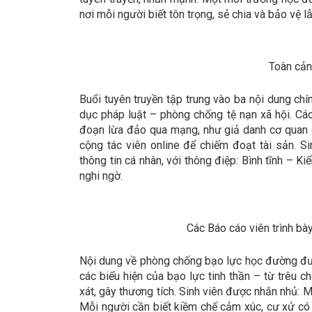
nơi mỗi người biết tôn trọng, sẻ chia và bảo vệ 
Toàn cản
Buổi tuyên truyền tập trung vào ba nội dung ch
dục pháp luật – phòng chống tệ nạn xã hội. Các 
đoạn lừa đảo qua mạng, như giả danh cơ quan 
cộng tác viên online để chiếm đoạt tài sản. S
thông tin cá nhân, với thông điệp: Bình tĩnh – 
nghi ngờ.
Các Báo cáo viên trình bày
Nội dung về phòng chống bạo lực học đường được
các biểu hiện của bạo lực tinh thần – từ trêu c
xát, gây thương tích. Sinh viên được nhắn nhủ: Mộ
Mỗi người cần biết kiềm chế cảm xúc, cư xử có 