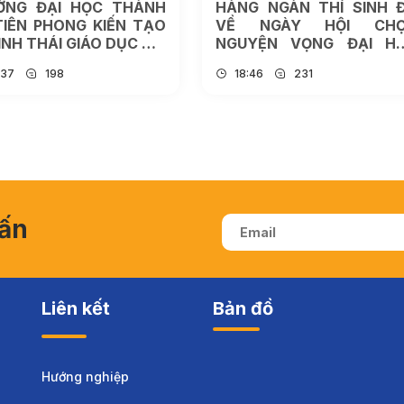
ỜNG ĐẠI HỌC THÀNH
HÀNG NGÀN THÍ SINH 
TIÊN PHONG KIẾN TẠO
VỀ NGÀY HỘI CH
INH THÁI GIÁO DỤC MỞ
NGUYỆN VỌNG ĐẠI H
KHOA HỌC MỞ
2026
:37
198
18:46
231
vấn
Liên kết
Bản đồ
Hướng nghiệp