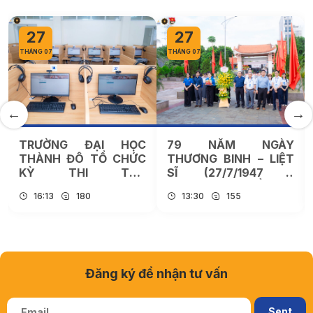
27
27
THÁNG 07
THÁNG 07
TRƯỜNG ĐẠI HỌC
79 NĂM NGÀY
THÀNH ĐÔ TỔ CHỨC
THƯƠNG BINH – LIỆT
KỲ THI THỬ
SĨ (27/7/1947 –
CAMBRIDGE
27/7/2026): TUỔI TRẺ
16:13
180
13:30
155
LINGUASKILL – SẴN
THÀNH ĐÔ TIẾP NỐI
SÀNG CHO CÁC KỲ
TRUYỀN THỐNG
THI CHÍNH THỨC NĂM
“UỐNG NƯỚC NHỚ
2026
NGUỒN”
Đăng ký để nhận tư vấn