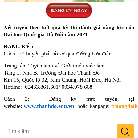
Xét tuyển theo kết quả kỳ thi đánh giá năng lực của
Đại học Quốc gia Hà Nội năm 2021
ĐĂNG KÝ :
Cách 1: Chuyển phát hồ sơ qua đường bưu điện
Trung tâm Tuyển sinh và Giới thiệu việc làm
Tầng 1, Nhà B, Trường Đại học Thành Đô
Km 15, Quốc lộ 32, Kim Chung, Hoài Đức, Hà Nội
Hotline: 02433.861.601/ 0934.078.668
Cách 2: Đăng ký trực tuyến, tại
website:
www.thanhdo.edu.vn
hoặc Fanpage:
truongdai