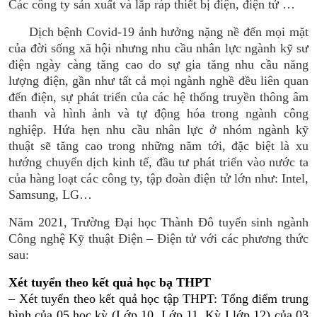
Các công ty sản xuất và lắp ráp thiết bị điện, điện tử …
Dịch bệnh Covid-19 ảnh hưởng nặng nề đến mọi mặt
của đời sống xã hội nhưng nhu cầu nhân lực ngành kỹ sư
điện ngày càng tăng cao do sự gia tăng nhu cầu năng
lượng điện, gần như tất cả mọi ngành nghề đều liên quan
đến điện, sự phát triển của các hệ thống truyền thông âm
thanh và hình ảnh và tự động hóa trong ngành công
nghiệp. Hứa hẹn nhu cầu nhân lực ở nhóm ngành kỹ
thuật sẽ tăng cao trong những năm tới, đặc biệt là xu
hướng chuyển dịch kinh tế, đầu tư phát triển vào nước ta
của hàng loạt các công ty, tập đoàn điện tử lớn như: Intel,
Samsung, LG…
Năm 2021, Trường Đại học Thành Đô tuyển sinh ngành
Công nghệ Kỹ thuật Điện – Điện tử với các phương thức
sau:
Xét tuyển theo kết quả học bạ THPT
– Xét tuyển theo kết quả học tập THPT: Tổng điểm trung
bình của 05 học kỳ (Lớp 10, Lớp 11, Kỳ I lớp 12) của 03