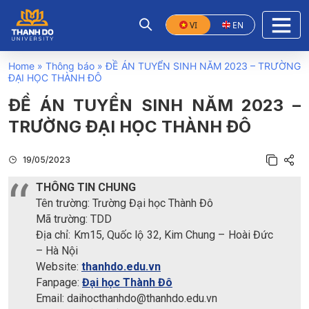
VI
EN
Home
»
Thông báo
»
ĐỀ ÁN TUYỂN SINH NĂM 2023 – TRƯỜNG
ĐẠI HỌC THÀNH ĐÔ
ĐỀ ÁN TUYỂN SINH NĂM 2023 –
TRƯỜNG ĐẠI HỌC THÀNH ĐÔ
19/05/2023
THÔNG TIN CHUNG
Tên trường: Trường Đại học Thành Đô
Mã trường: TDD
Địa chỉ: Km15, Quốc lộ 32, Kim Chung – Hoài Đức
– Hà Nội
Website:
thanhdo.edu.vn
Fanpage:
Đại học Thành Đô
Email: daihocthanhdo@thanhdo.edu.vn