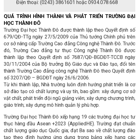
Điện thoại: (0243) 3861601 hoặc 0934.078.668
QUÁ TRÌNH HÌNH THÀNH VÀ PHÁT TRIỂN TRƯỜNG ĐẠI
HỌC THÀNH ĐÔ
Trường Đại học Thành Đô được thành lập theo Quyết định số
679/QĐ-TTg ngày 27/5/2009 của Thủ tướng Chính phủ trên
cơ sở nâng cấp Trường Cao đẳng Công nghệ Thành Đô. Trước
đó, Trường Cao đẳng tư thục Công nghệ Thành Đô được
thành lập theo Quyết định số 7687/QĐ-BGDĐT-TCCB ngày
30/11/2004 của Bộ trưởng Bộ Giáo dục và Đào tạo, đổi tên
thành Trường Cao đẳng công nghệ Thành Đô theo Quyết định
số 3207/QĐ – BGDĐT ngày 26/6/2006.
Từ khi thành lập, Nhà trường luôn định hướng phát triển là cơ
sở đào tạo có chất lượng và uy tín, bao gồm: xây dựng cơ sở
vật chất; phát triển đội ngũ giảng viên; xây dựng chương trình,
giáo trình; xây dựng mô hình quản lý phù hợp.
Trường Đại học Thành Đô xếp hạng 19 các trường đại học tư
thục hàng đầu Asean +2023 (AppliedHE). Trường đạt chuẩn
chất lượng giáo dục Quốc gia; đạt Ba sao về chất lượng đào
tạo theo định hướng ứng dụng trong bảng xếp hạng các