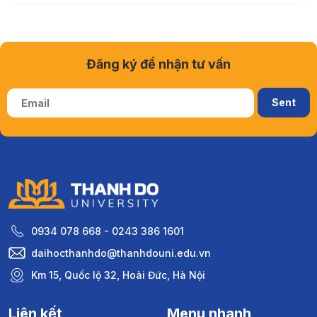
Đăng ký để nhận tư vấn
0934 078 668 - 0243 386 1601
daihocthanhdo@thanhdouni.edu.vn
Km 15, Quốc lộ 32, Hoài Đức, Hà Nội
Liên kết
Menu nhanh