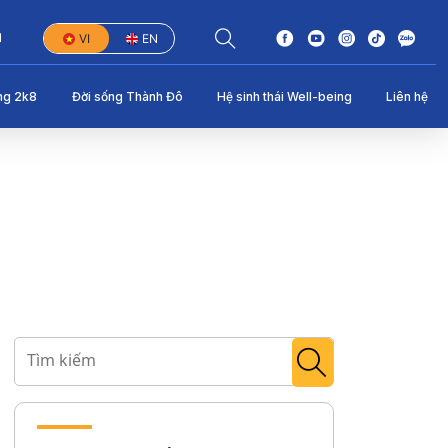
1
VI
EN
ng 2k8
Đời sống Thành Đô
Hệ sinh thái Well-being
Liên hệ