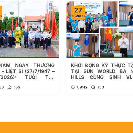
27
07
THÁNG 07
NĂM NGÀY THƯƠNG
KHỞI ĐỘNG KỲ THỰC T
 – LIỆT SĨ (27/7/1947 –
TẠI SUN WORLD BA 
7/2026): TUỔI TRẺ
HILLS CÙNG SINH VI
NH ĐÔ TIẾP NỐI
NGÔN NGỮ ANH, VIỆT N
:30
153
09:42
153
YỀN THỐNG “UỐNG
HỌC TRƯỜNG ĐẠI H
C NHỚ NGUỒN”
THÀNH ĐÔ