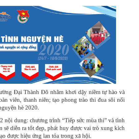
rường Đại Thành Đô nhằm khơi dậy niềm tự hào và
àn viên, thanh niên; tạo phong trào thi đua sôi nổi
h nguyện hè 2020.
 nội dung: chương trình “Tiếp sức mùa thi” và tình
sẽ diễn ra tốt đẹp, phát huy được vai trò xung kích
n và tạo được hiệu ứng lan tỏa trong xã hội.