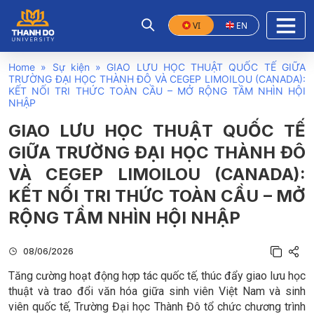
VI
EN
Home
»
Sự kiện
»
GIAO LƯU HỌC THUẬT QUỐC TẾ GIỮA
TRƯỜNG ĐẠI HỌC THÀNH ĐÔ VÀ CEGEP LIMOILOU (CANADA):
KẾT NỐI TRI THỨC TOÀN CẦU – MỞ RỘNG TẦM NHÌN HỘI
NHẬP
GIAO LƯU HỌC THUẬT QUỐC TẾ
GIỮA TRƯỜNG ĐẠI HỌC THÀNH ĐÔ
VÀ CEGEP LIMOILOU (CANADA):
KẾT NỐI TRI THỨC TOÀN CẦU – MỞ
RỘNG TẦM NHÌN HỘI NHẬP
08/06/2026
Tăng cường hoạt động hợp tác quốc tế, thúc đẩy giao lưu học
thuật và trao đổi văn hóa giữa sinh viên Việt Nam và sinh
viên quốc tế, Trường Đại học Thành Đô tổ chức chương trình