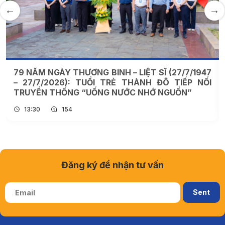
KHỞI ĐỘNG KỲ THỰC TẬP TẠI SUN WORLD BA
NA HILLS CÙNG SINH VIÊN NGÔN NGỮ ANH, VIỆT
NAM HỌC TRƯỜNG ĐẠI HỌC THÀNH ĐÔ
09:42
154
Đăng ký để nhận tư vấn