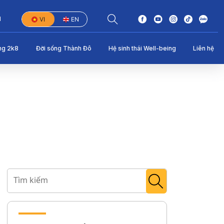
1
VI
EN
ng 2k8
Đời sống Thành Đô
Hệ sinh thái Well-being
Liên hệ