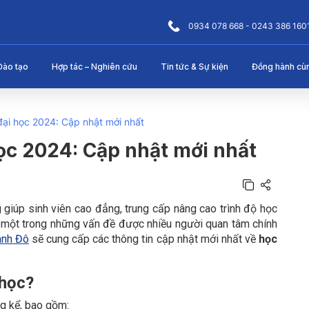
0934 078 668 - 0243 386 160
Đào tạo
Hợp tác – Nghiên cứu
Tin tức & Sự kiện
Đồng hành cù
 đại học 2024: Cập nhật mới nhất
học 2024: Cập nhật mới nhất
 giúp sinh viên cao đẳng, trung cấp nâng cao trình độ học
, một trong những vấn đề được nhiều người quan tâm chính
ành Đô
sẽ cung cấp các thông tin cập nhật mới nhất về
học
 học?
ng kể, bao gồm: