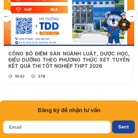
C,
TRƯỜNG ĐẠI HỌC THÀNH ĐÔ ĐỒNG HÀNH CÙNG
ỂN
2K8 TẠI NGÀY HỘI LỰA CHỌN NGUYỆN VỌNG
2026
09:22
209
Đăng ký để nhận tư vấn