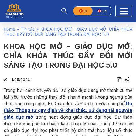
VI
EN
Home
»
Tin tức
»
KHOA HỌC MỞ – GIÁO DỤC MỞ: CHÌA KHÓA
THÚC ĐẨY ĐỔI MỚI SÁNG TẠO TRONG ĐẠI HỌC 5.0
KHOA HỌC MỞ – GIÁO DỤC MỞ:
CHÌA KHÓA THÚC ĐẨY ĐỔI MỚI
SÁNG TẠO TRONG ĐẠI HỌC 5.0
11/05/2026
Trong bối cảnh chuyển đổi số giáo dục đang trở thành xu thế
tất yếu, trước những thay đổi nhanh mạnh không ngừng của
khoa học công nghệ, Bộ Giáo dục và Đào tạo vừa công bố
Dự
thảo Thông tư quy định về khai thác, sử dụng tài nguyên
giáo dục mở
trong hoạt động giáo dục đại học. Dự thảo
được kỳ vọng sẽ tạo hành lang pháp lý quan trọng để các cơ
sở giáo dục đại học phát triển hệ sinh thái học liệu số, thúc