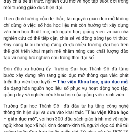
đẩy chia sẻ tri thức, nghiên cứu mở và học tập suốt đời trong
môi trường giáo dục hiện đại.
Theo định hướng của dự thảo, tài nguyên giáo dục mở không
chỉ dừng ở việc số hóa học liệu mà còn hướng tới xây dựng
văn hóa học thuật mở, nơi người học, giảng viên và các nhà
nghiên cứu có thể tiếp cận, chia sẻ và đồng sáng tạo tri thức.
Đây cũng là xu hướng đang được nhiều trường đại học trên
thế giới triển khai mạnh mẽ nhằm nâng cao chất lượng đào
tạo và năng lực nghiên cứu trong thời đại số.
Đón đầu xu hướng ấy, Trường Đại học Thành Đô đã từng
bước xây dựng nền tảng giáo dục mở thông qua việc phát
triển thư viện trực tuyến –
Thư viện Khoa học, giáo dục mở
,
đa dạng hóa nguồn học liệu số phục vụ hoạt động học tập,
giảng dạy và nghiên cứu khoa học của giảng viên, sinh viên.
Trường Đại học Thành Đô đã đầu tư hạ tầng công nghệ
thông tin hiện đại và đưa vào khai thác
“Thư viện Khoa học
– giáo dục mở”,
với hơn 300 đầu sách giáo trình mở về ngôn
ngữ, khoa học xã hội, kinh doanh-kinh tế, người đọc có thể tải
xuống hoặc đọc trực tuyến miễn phí. Từ chia sẻ của PGS.TS