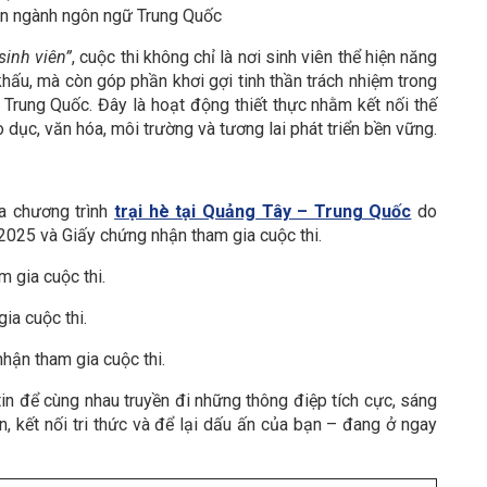
ên ngành ngôn ngữ Trung Quốc
sinh viên”
, cuộc thi không chỉ là nơi sinh viên thể hiện năng
khấu, mà còn góp phần khơi gợi tinh thần trách nhiệm trong
– Trung Quốc. Đây là hoạt động thiết thực nhằm kết nối thế
 dục, văn hóa, môi trường và tương lai phát triển bền vững.
ia chương trình
trại hè tại Quảng Tây – Trung Quốc
do
025 và Giấy chứng nhận tham gia cuộc thi.
 gia cuộc thi.
ia cuộc thi.
hận tham gia cuộc thi.
 tin để cùng nhau truyền đi những thông điệp tích cực, sáng
n, kết nối tri thức và để lại dấu ấn của bạn – đang ở ngay