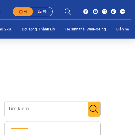
1
VI
EN
ng 2k8
Đời sống Thành Đô
Hệ sinh thái Well-being
Liên hệ