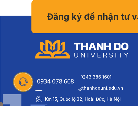
Đăng ký để nhận tư 
0934 078 668 - 0243 386 1601
0934 078 668
daihocthanhdo@thanhdouni.edu.vn
Km 15, Quốc lộ 32, Hoài Đức, Hà Nội
Copyright © Thành Đô University 2022