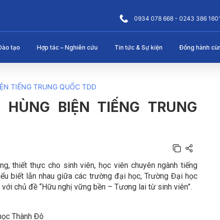
0934 078 668 - 0243 386 160
Đào tạo
Hợp tác – Nghiên cứu
Tin tức & Sự kiện
Đồng hành cù
IỆN TIẾNG TRUNG QUỐC TDD
 HÙNG BIỆN TIẾNG TRUNG
, thiết thực cho sinh viên, học viên chuyên ngành tiếng
hiểu biết lẫn nhau giữa các trường đại học,
Trường Đại học
 với chủ đề “Hữu nghị vững bền – Tương lai từ sinh viên”.
 học Thành Đô