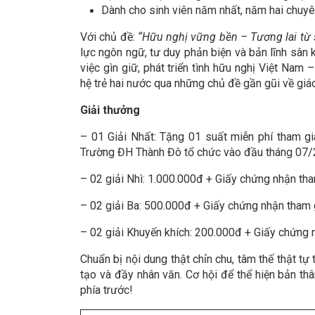
Dành cho sinh viên năm nhất, năm hai chuy
Với chủ đề:
“Hữu nghị vững bền – Tương lai từ 
lực ngôn ngữ, tư duy phản biện và bản lĩnh sân 
việc gìn giữ, phát triển tình hữu nghị Việt Nam 
hệ trẻ hai nước qua những chủ đề gần gũi về giáo
Giải thưởng
– 01 Giải Nhất: Tặng 01 suất miễn phí tham g
Trường ĐH Thành Đô tổ chức vào đầu tháng 07/2
– 02 giải Nhì: 1.000.000đ + Giấy chứng nhận tham
– 02 giải Ba: 500.000đ + Giấy chứng nhận tham g
– 02 giải Khuyến khích: 200.000đ + Giấy chứng n
Chuẩn bị nội dung thật chỉn chu, tâm thế thật tự
tạo và đầy nhân văn. Cơ hội để thể hiện bản thâ
phía trước!