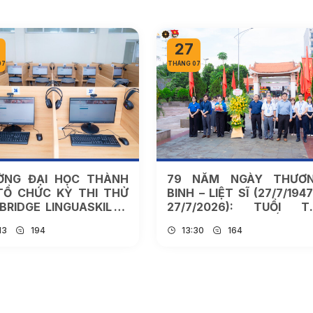
27
07
THÁNG 07
ỜNG ĐẠI HỌC THÀNH
79 NĂM NGÀY THƯƠ
TỔ CHỨC KỲ THI THỬ
BINH – LIỆT SĨ (27/7/1947
RIDGE LINGUASKILL –
27/7/2026): TUỔI T
 SÀNG CHO CÁC KỲ
THÀNH ĐÔ TIẾP N
13
194
13:30
164
 CHÍNH THỨC NĂM
TRUYỀN THỐNG “UỐ
6
NƯỚC NHỚ NGUỒN”