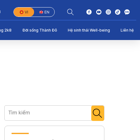
1
VI
EN
ng 2k8
Đời sống Thành Đô
Hệ sinh thái Well-being
Liên hệ