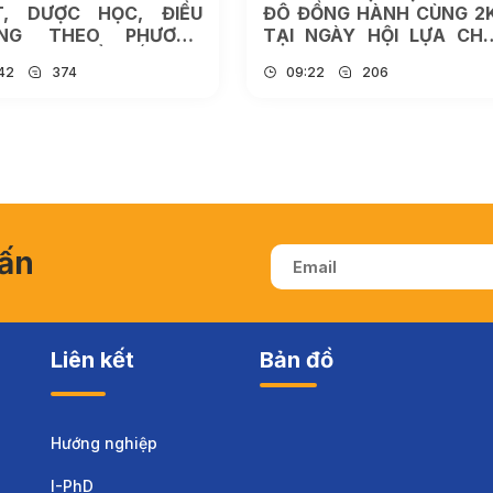
ĐỒNG HÀNH CÙNG 2K8
NGHIỆM VÀ SÁNG TẠO – 
 NGÀY HỘI LỰA CHỌN
SAO NGÀY CÀNG ĐƯ
YỆN VỌNG 2026
GEN Z LỰA CHỌN?
:22
206
09:16
267
vấn
Liên kết
Bản đồ
Hướng nghiệp
I-PhD