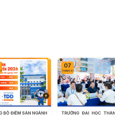
06
07
THÁNG 07
ỜNG ĐẠI HỌC THÀNH
NGÀNH NGHỀ CỦA TR