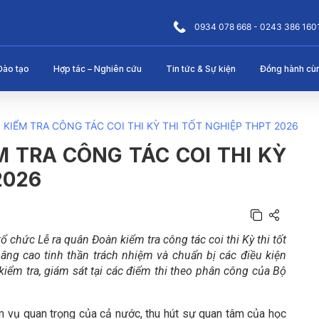
0934 078 668 - 0243 386 160
Đào tạo
Hợp tác – Nghiên cứu
Tin tức & Sự kiện
Đồng hành cù
KIỂM TRA CÔNG TÁC COI THI KỲ THI TỐT NGHIỆP THPT 2026
M TRA CÔNG TÁC COI THI KỲ
2026
chức Lễ ra quân Đoàn kiểm tra công tác coi thi Kỳ thi tốt
âng cao tinh thần trách nhiệm và chuẩn bị các điều kiện
kiểm tra, giám sát tại các điểm thi theo phân công của Bộ
m vụ quan trọng của cả nước, thu hút sự quan tâm của học