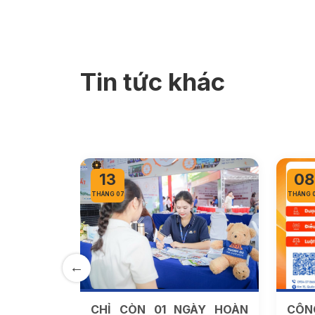
Tin tức khác
08
07
THÁNG 07
THÁNG 
ÀY HOÀN
CÔNG BỐ ĐIỂM SÀN NGÀNH
TRƯ