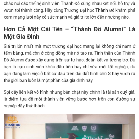
chắc nơi các thế hệ sinh viên Thành Đô cùng nhau kết nối, hỗ trợ và
vươn tới thành công. Hãy cùng Trường Đại học Thành Đô khám phá
xem mạng lưới này có sức mạnh và giá trị to lớn đến nhường nào.
Hơn Cả Một Cái Tên – “Thành Đô Alumni” Là
Một Gia Đình
Giá trị lớn nhất mà một trường đại học mang lại không chỉ nằm ở
tấm bằng, mà còn ở cộng đồng mà nó tạo ra. Tinh thần của Thành
Đô Alumni được xây dựng trên sự tự hào, đoàn kết và tương trợ. Dù
bạn là cựu sinh viên khóa đầu tiên hay chỉ vừa mới tốt nghiệp, dù
bạn đang làm việc ở bất cứ đâu trên dải đất hình chữ S hay vươn ra
thế giới, bạn luôn là một phần của gia đình này.
Sợi dây liên kết vô hình nhưng bền chặt này chính là tài sản quý giá,
là điểm tựa để mỗi thành viên vững bước hơn trên con đường sự
nghiệp đầy thử thách.