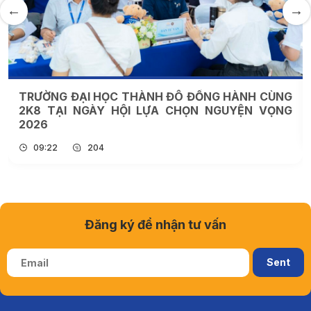
 ĐÔ ĐỒNG HÀNH CÙNG
NGÀNH NGHỀ CỦA TRẢI NGHI
 CHỌN NGUYỆN VỌNG
VÌ SAO NGÀY CÀNG ĐƯỢC GE
09:16
266
Đăng ký để nhận tư vấn