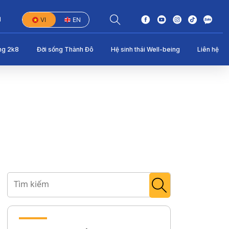
1
VI
EN
ng 2k8
Đời sống Thành Đô
Hệ sinh thái Well-being
Liên hệ