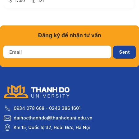
17:09
121
Đăng ký để nhận tư vấn
0934 078 668 - 0243 386 1601
daihocthanhdo@thanhdouni.edu.vn
Km 15, Quốc lộ 32, Hoài Đức, Hà Nội