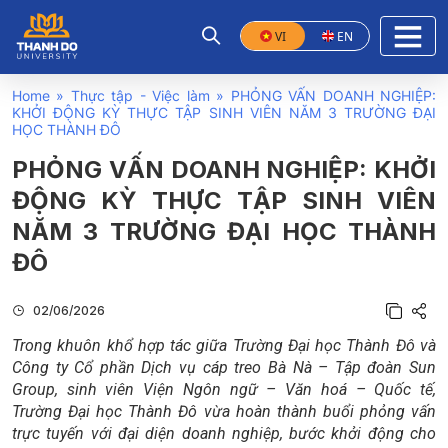
VI
EN
Home
»
Thực tập - Việc làm
»
PHỎNG VẤN DOANH NGHIỆP:
KHỞI ĐỘNG KỲ THỰC TẬP SINH VIÊN NĂM 3 TRƯỜNG ĐẠI
HỌC THÀNH ĐÔ
PHỎNG VẤN DOANH NGHIỆP: KHỞI
ĐỘNG KỲ THỰC TẬP SINH VIÊN
NĂM 3 TRƯỜNG ĐẠI HỌC THÀNH
ĐÔ
02/06/2026
Trong khuôn khổ hợp tác giữa Trường Đại học Thành Đô và
Công ty Cổ phần Dịch vụ cáp treo Bà Nà – Tập đoàn Sun
Group, sinh viên Viện Ngôn ngữ – Văn hoá – Quốc tế,
Trường Đại học Thành Đô vừa hoàn thành buổi phỏng vấn
trực tuyến với đại diện doanh nghiệp, bước khởi động cho