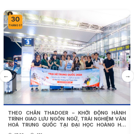
30
THÁNG 07
THEO CHÂN THADOER – KHỞI ĐỘNG HÀNH
TRÌNH GIAO LƯU NGÔN NGỮ, TRẢI NGHIỆM VĂN
HOÁ TRUNG QUỐC TẠI ĐẠI HỌC HOÀNG HẢI
THANH ĐẢO