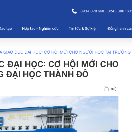
0934 078 668 - 0243 386 160
Đào tạo
Hợp tác – Nghiên cứu
Tin tức & Sự kiện
Đồng hành cù
Á GIÁO DỤC ĐẠI HỌC: CƠ HỘI MỚI CHO NGƯỜI HỌC TẠI TRƯỜNG
C ĐẠI HỌC: CƠ HỘI MỚI CHO
G ĐẠI HỌC THÀNH ĐÔ