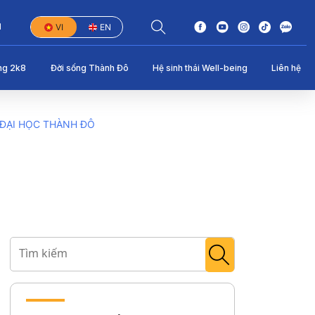
1
VI
EN
ng 2k8
Đời sống Thành Đô
Hệ sinh thái Well-being
Liên hệ
 ĐẠI HỌC THÀNH ĐÔ