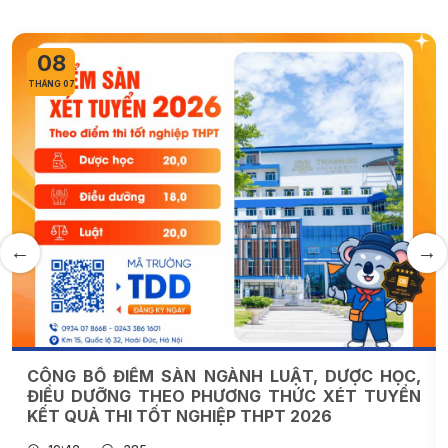
08
07
NG 07
THÁNG 0
NG BỐ ĐIỂM SÀN NGÀNH LUẬT, DƯỢC HỌC,
TRƯỜ
IỀU DƯỠNG THEO PHƯƠNG THỨC XÉT TUYỂN
2K8 
T QUẢ THI TỐT NGHIỆP THPT 2026
2026