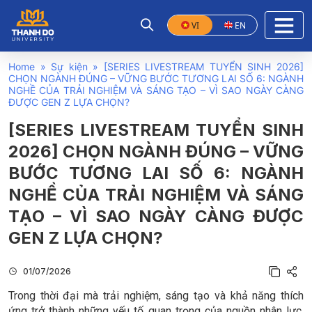
VI
EN
Home
»
Sự kiện
»
[SERIES LIVESTREAM TUYỂN SINH 2026]
CHỌN NGÀNH ĐÚNG – VỮNG BƯỚC TƯƠNG LAI SỐ 6: NGÀNH
NGHỀ CỦA TRẢI NGHIỆM VÀ SÁNG TẠO – VÌ SAO NGÀY CÀNG
ĐƯỢC GEN Z LỰA CHỌN?
[SERIES LIVESTREAM TUYỂN SINH
2026] CHỌN NGÀNH ĐÚNG – VỮNG
BƯỚC TƯƠNG LAI SỐ 6: NGÀNH
NGHỀ CỦA TRẢI NGHIỆM VÀ SÁNG
TẠO – VÌ SAO NGÀY CÀNG ĐƯỢC
GEN Z LỰA CHỌN?
01/07/2026
Trong thời đại mà trải nghiệm, sáng tạo và khả năng thích
ứng trở thành những yếu tố quan trọng của nguồn nhân lực,