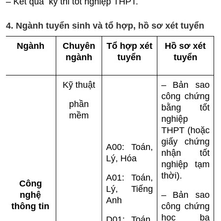
– Kết quả kỳ thi tốt nghiệp THPT.
4. Ngành tuyển sinh và tổ hợp, hồ sơ xét tuyển
Ngành
Chuyên
Tổ hợp xét
Hồ sơ xét
ngành
tuyển
tuyển
Kỹ thuật
– Bản sao
công chứng
phần
bằng tốt
mềm
nghiệp
THPT (hoặc
giấy chứng
A00: Toán,
nhận tốt
Lý, Hóa
nghiệp tạm
thời).
A01: Toán,
Công
Lý, Tiếng
nghệ
– Bản sao
Anh
thông tin
công chứng
học bạ
D01: Toán,