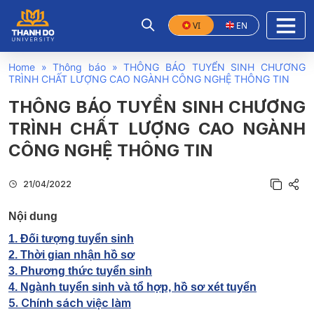
VI
EN
Home
»
Thông báo
»
THÔNG BÁO TUYỂN SINH CHƯƠNG
TRÌNH CHẤT LƯỢNG CAO NGÀNH CÔNG NGHỆ THÔNG TIN
THÔNG BÁO TUYỂN SINH CHƯƠNG
TRÌNH CHẤT LƯỢNG CAO NGÀNH
CÔNG NGHỆ THÔNG TIN
21/04/2022
Nội dung
1. Đối tượng tuyển sinh
2. Thời gian nhận hồ sơ
3. Phương thức tuyển sinh
4. Ngành tuyển sinh và tổ hợp, hồ sơ xét tuyển
5. Chính sách việc làm