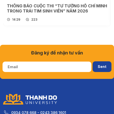
THÔNG BÁO CUỘC THI “TƯ TƯỞNG HỒ CHÍ MINH
TRONG TRÁI TIM SINH VIÊN” NĂM 2026
14:29
223
Đăng ký để nhận tư vấn
0934 078 668 - 0243 386 1601