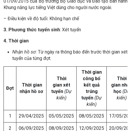
01/09/2015 của Bộ trưởng Bộ Giáo dục và Đào tạo ban hành
Khung năng lực tiếng Việt dùng cho người nước ngoài.
– Điều kiện về độ tuổi: Không hạn chế
3. Phương thức tuyển sinh
: Xét tuyển
4. Thời gian
Nhận hồ sơ:
Từ ngày ra thông báo đến trước thời gian xét
tuyển của từng đợt.
Thời gian
Thời
công bố
Thời
Thời gian
gian
xét
kết quả
gian
nhậ
Đợt
nhận
hồ sơ
tuyển
(Dự
trúng
học
(Dự
kiến)
tuyển
(Dự
kiến)
kiến)
1
29/04/2025
05/05/2025
08/05/2025
17/05/20
2
06/09/2025
08/09/2025
12/09/2025
20/09/20