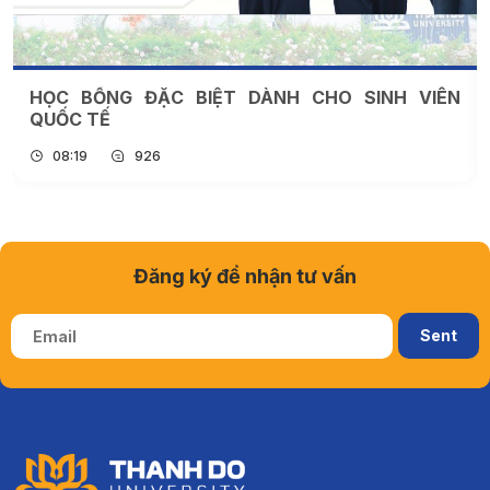
HỌC BỔNG ĐẶC BIỆT DÀNH CHO SINH VIÊN
QUỐC TẾ
08:19
926
Đăng ký để nhận tư vấn