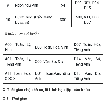
D01, D07, D14,
9
Ngôn ngữ Anh
54
D15
Dược học (Cấp bằng
A00, A11, B00,
10
300
Dược sĩ)
D07
Tổ hợp môn xét tuyển
:
A00: Toán, Lý,
D07: Toán, Hóa,
B00: Toán, Hóa, Sinh
Hóa
Tiếng Anh
A01: Toán, Lý,
D14: Văn, Sử,
C00: Văn, Sử, Địa
Tiếng Anh
Tiếng Anh
A11: Toán, Hóa,
D01: Toán,Văn,Tiếng
D15: Văn, Địa,
GDCD
Anh
Tiếng Anh
3. Thời gian nhận hồ sơ, lộ trình học tập toàn khóa
3.1
.
Thời gian