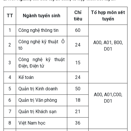
Chỉ
Tổ hợp
môn
xét
TT
Ngành tuyển sinh
tiêu
tuyển
1
Công nghệ thông tin
60
Công nghệ kỹ thuật Ô
A00, A01, B00,
2
24
tô
D01
Công nghệ kỹ thuật
3
15
Điện, Điện tử
4
Kế toán
24
5
Quản trị Kinh doanh
50
A00, A01,C00,
6
Quản trị Văn phòng
18
D01
7
Quản trị Khách sạn
21
8
Việt Nam học
36