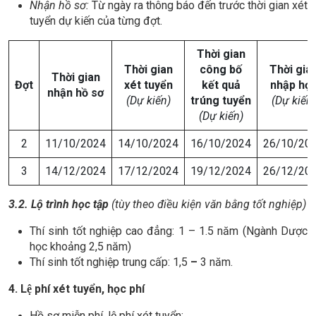
Nhận hồ sơ:
Từ ngày ra thông báo đến trước thời gian xét
tuyển dự kiến của từng đợt.
Thời gian
Thời gian
công bố
Thời gia
Thời gian
Đợt
xét tuyển
kết quả
nhập họ
nhận hồ sơ
(Dự kiến)
trúng tuyển
(Dự kiến)
(Dự kiến)
2
11/10/2024
14/10/2024
16/10/2024
26/10/20
3
14/12/2024
17/12/2024
19/12/2024
26/12/20
3.2
.
Lộ trình học tập
(t
ùy theo điều kiện văn bằn
g tốt nghiệp)
Thí sinh tốt nghiệp cao đẳng: 1 – 1.5 năm (Ngành Dược
học khoảng 2,5 năm)
Thí sinh tốt nghiệp trung cấp: 1,5
–
3 năm.
4
.
L
ệ phí
xét tuyển, học phí
Hồ sơ miễn phí, lệ phí xét tuyển: