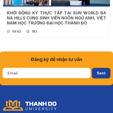
KHỞI ĐỘNG KỲ THỰC TẬP TẠI SUN WORLD BA
NA HILLS CÙNG SINH VIÊN NGÔN NGỮ ANH, VIỆT
NAM HỌC TRƯỜNG ĐẠI HỌC THÀNH ĐÔ
09:42
183
Đăng ký để nhận tư vấn