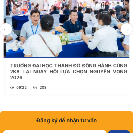
TRƯỜNG ĐẠI HỌC THÀNH ĐÔ ĐỒNG HÀNH CÙNG
2K8 TẠI NGÀY HỘI LỰA CHỌN NGUYỆN VỌNG
2026
09:22
208
Đăng ký để nhận tư vấn