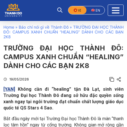
VI
EN
Home
»
Báo chí nói gì về Thành Đô
»
TRƯỜNG ĐẠI HỌC THÀNH
ĐÔ: CAMPUS XANH CHUẨN “HEALING” DÀNH CHO CÁC BẠN
2K8
TRƯỜNG ĐẠI HỌC THÀNH ĐÔ:
CAMPUS XANH CHUẨN “HEALING”
DÀNH CHO CÁC BẠN 2K8
19/05/2026
[YAN]
Không cần đi “healing” tận Đà Lạt, sinh viên
Trường Đại học Thành Đô đang sở hữu đặc quyền sống
xanh ngay tại ngôi trường đạt chuẩn chất lượng giáo dục
quốc tế QS Stars 4 Sao.
Bắt đầu ngày mới tại Trường Đại học Thành Đô là màn “thanh
lọc tâm hồn” ngay từ cổng trường. Không gian mở rộng gần