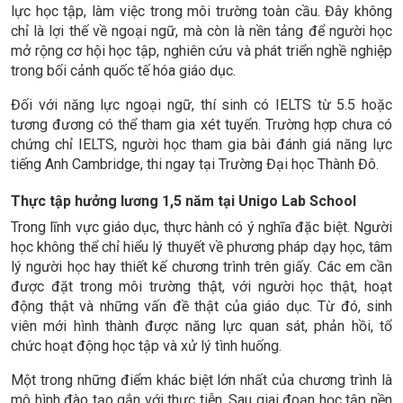
lực học tập, làm việc trong môi trường toàn cầu. Đây không
chỉ là lợi thế về ngoại ngữ, mà còn là nền tảng để người học
mở rộng cơ hội học tập, nghiên cứu và phát triển nghề nghiệp
trong bối cảnh quốc tế hóa giáo dục.
Đối với năng lực ngoại ngữ, thí sinh có IELTS từ 5.5 hoặc
tương đương có thể tham gia xét tuyển. Trường hợp chưa có
chứng chỉ IELTS, người học tham gia bài đánh giá năng lực
tiếng Anh Cambridge, thi ngay tại Trường Đại học Thành Đô.
Thực tập hưởng lương 1,5 năm tại Unigo Lab School
Trong lĩnh vực giáo dục, thực hành có ý nghĩa đặc biệt. Người
học không thể chỉ hiểu lý thuyết về phương pháp dạy học, tâm
lý người học hay thiết kế chương trình trên giấy. Các em cần
được đặt trong môi trường thật, với người học thật, hoạt
động thật và những vấn đề thật của giáo dục. Từ đó, sinh
viên mới hình thành được năng lực quan sát, phản hồi, tổ
chức hoạt động học tập và xử lý tình huống.
Một trong những điểm khác biệt lớn nhất của chương trình là
mô hình đào tạo gắn với thực tiễn. Sau giai đoạn học tập nền