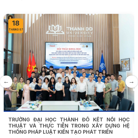
14
THÁNG 07
SĂN HỌC BỔNG TẠI TRƯỜNG ĐẠI HỌC ĐẠT
CHUẨN QS ANH QUỐC
14:18
116