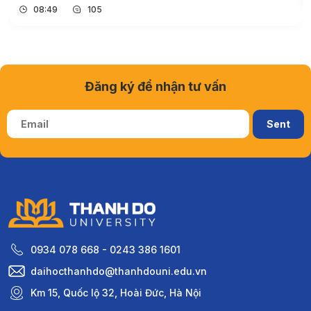
Đăng ký để nhận tư vấn
0934 078 668 - 0243 386 1601
daihocthanhdo@thanhdouni.edu.vn
Km 15, Quốc lộ 32, Hoài Đức, Hà Nội