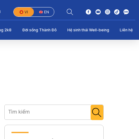
1
VI
EN
ng 2k8
Đời sống Thành Đô
Hệ sinh thái Well-being
Liên hệ