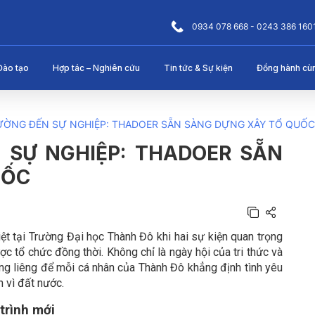
0934 078 668 - 0243 386 160
Đào tạo
Hợp tác – Nghiên cứu
Tin tức & Sự kiện
Đồng hành cù
ƯỜNG ĐẾN SỰ NGHIỆP: THADOER SẴN SÀNG DỰNG XÂY TỔ QUỐC
 SỰ NGHIỆP: THADOER SẴN
UỐC
 tại Trường Đại học Thành Đô khi hai sự kiện quan trọng
 tổ chức đồng thời. Không chỉ là ngày hội của tri thức và
êng liêng để mỗi cá nhân của Thành Đô khẳng định tình yêu
n vì đất nước.
trình mới