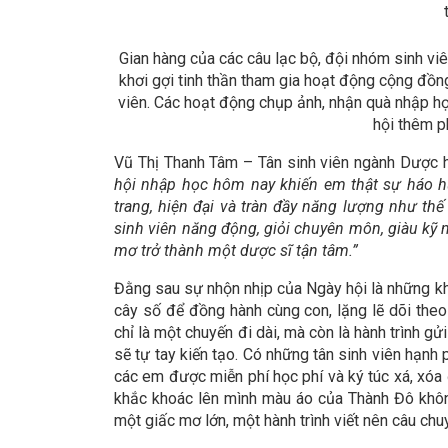
Gian hàng của các câu lạc bộ, đội nhóm sinh v
khơi gợi tinh thần tham gia hoạt động cộng đồng
viên. Các hoạt động chụp ảnh, nhận quà nhập học
hội thêm ph
Vũ Thị Thanh Tâm – Tân sinh viên ngành Dược 
hội nhập học hôm nay khiến em thật sự háo hứ
trang, hiện đại và tràn đầy năng lượng như th
sinh viên năng động, giỏi chuyên môn, giàu kỹ
mơ trở thành một dược sĩ tận tâm.”
Đằng sau sự nhộn nhịp của Ngày hội là những k
cây số để đồng hành cùng con, lặng lẽ dõi the
chỉ là một chuyến đi dài, mà còn là hành trình g
sẽ tự tay kiến tạo. Có những tân sinh viên hạn
các em được miễn phí học phí và ký túc xá, xóa 
khắc khoác lên mình màu áo của Thành Đô khôn
một giấc mơ lớn, một hành trình viết nên câu chu