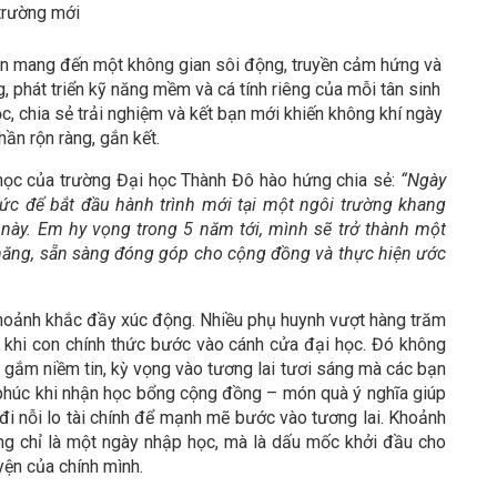
trường mới
iên mang đến một không gian sôi động, truyền cảm hứng và
, phát triển kỹ năng mềm và cá tính riêng của mỗi tân sinh
, chia sẻ trải nghiệm và kết bạn mới khiến không khí ngày
ần rộn ràng, gắn kết.
học của trường Đại học Thành Đô hào hứng chia sẻ:
“Ngày
c để bắt đầu hành trình mới tại một ngôi trường khang
ế này. Em hy vọng trong 5 năm tới, mình sẽ trở thành một
 năng, sẵn sàng đóng góp cho cộng đồng và thực hiện ước
hoảnh khắc đầy xúc động. Nhiều phụ huynh vượt hàng trăm
o khi con chính thức bước vào cánh cửa đại học. Đó không
ửi gắm niềm tin, kỳ vọng vào tương lai tươi sáng mà các bạn
h phúc khi nhận học bổng cộng đồng – món quà ý nghĩa giúp
đi nỗi lo tài chính để mạnh mẽ bước vào tương lai. Khoảnh
g chỉ là một ngày nhập học, mà là dấu mốc khởi đầu cho
yện của chính mình.