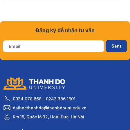
630 SUẤT HỌC BỔNG DÀNH TẶNG TÂN SINH
VIÊN – 2K8 ĐÃ SẴN SÀNG “UNBOX”?
09:00
1045
Đăng ký để nhận tư vấn