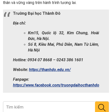
viên mang trong mình những ước mơ và niềm tin về hành trình
phía trước, theo đuổi mục tiêu phát triển bản thân, cống hiến
cho cộng đồng xã hội.
Trường Đại học Thành Đô chúc các “Tân Thadoers” sẽ có
quãng thời gian học tập, rèn luyện, nuôi dưỡng phát triển bản
thân toàn diện, luôn tự tin trước những quyết định của bản
thân và vững vàng trên hành trình tương lai.
Trường Đại học Thành Đô
Địa chỉ:
Km15, Quốc lộ 32, Kim Chung, Hoài
Đức, Hà Nội.
Số 8, Kiều Mai, Phú Diễn, Nam Từ Liêm,
Hà Nội
Hotline: 0934 07 8668 – 0243 386 1601
Website:
https://thanhdo.edu.vn/