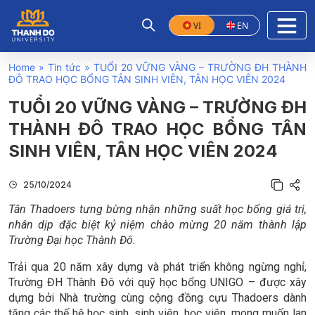
VI
EN
Home
»
Tin tức
»
TUỔI 20 VỮNG VÀNG – TRƯỜNG ĐH THÀNH
ĐÔ TRAO HỌC BỔNG TÂN SINH VIÊN, TÂN HỌC VIÊN 2024
TUỔI 20 VỮNG VÀNG – TRƯỜNG ĐH
THÀNH ĐÔ TRAO HỌC BỔNG TÂN
SINH VIÊN, TÂN HỌC VIÊN 2024
25/10/2024
Tân Thadoers tưng bừng nhận những suất học bổng giá trị,
nhân dịp đặc biệt kỷ niệm chào mừng 20 năm thành lập
Trường Đại học Thành Đô.
Trải qua 20 năm xây dựng và phát triển không ngừng nghỉ,
Trường ĐH Thành Đô với quỹ học bổng UNIGO – được xây
dựng bởi Nhà trường cùng cộng đồng cựu Thadoers dành
tặng các thế hệ học sinh, sinh viên, học viên, mong muốn lan