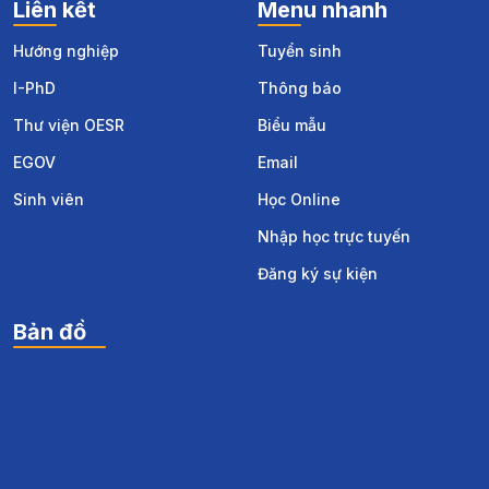
0934 078 668 - 0243 386 1601
daihocthanhdo@thanhdouni.edu.vn
Km 15, Quốc lộ 32, Hoài Đức, Hà Nội
Liên kết
Menu nhanh
Hướng nghiệp
Tuyển sinh
I-PhD
Thông báo
Thư viện OESR
Biểu mẫu
EGOV
Email
Sinh viên
Học Online
Nhập học trực tuyến
Đăng ký sự kiện