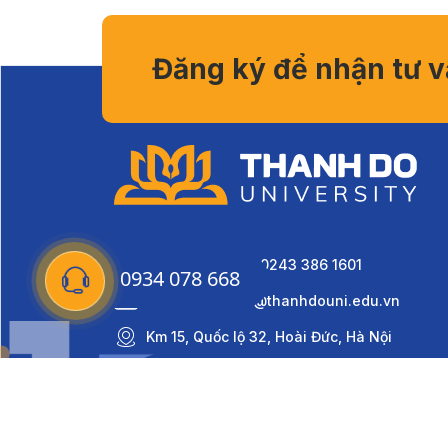
Đăng ký để nhận tư 
0934 078 668 - 0243 386 1601
0934 078 668
daihocthanhdo@thanhdouni.edu.vn
Km 15, Quốc lộ 32, Hoài Đức, Hà Nội
Copyright © Thành Đô University 2022