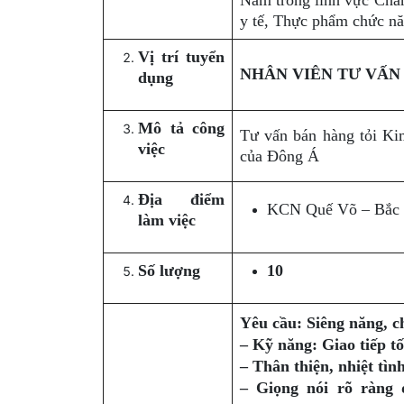
Nam trong lĩnh vực Chăm
y tế, Thực phẩm chức nă
Vị trí tuyển
NHÂN VIÊN TƯ VẤN
dụng
Mô tả công
Tư vấn bán hàng tỏi K
việc
của Đông Á
Địa điểm
KCN Quế Võ – Bắc
làm việc
Số lượng
10
Yêu cầu: Siêng năng, c
– Kỹ năng: Giao tiếp t
– Thân thiện, nhiệt tình
– Giọng nói rõ ràn