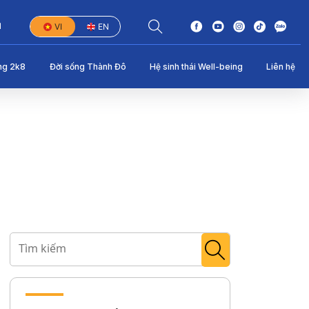
1
VI
EN
ng 2k8
Đời sống Thành Đô
Hệ sinh thái Well-being
Liên hệ