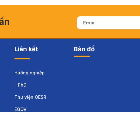
vấn
Liên kết
Bản đồ
Hướng nghiệp
I-PhD
Thư viện OESR
EGOV
Sinh viên