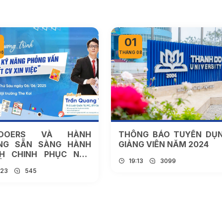
01
06
THÁNG 08
ADOERS VÀ HÀNH
THÔNG BÁO TUYỂN DỤ
NG SẴN SÀNG HÀNH
GIẢNG VIÊN NĂM 2024
NH CHINH PHỤC NHÀ
19:13
3099
ỂN DỤNG
:23
545