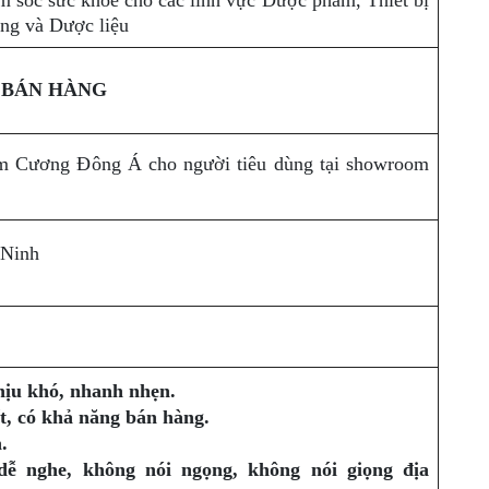
 sóc sức khỏe cho các lĩnh vực Dược phẩm, Thiết bị
ng và Dược liệu
 BÁN HÀNG
im Cương Đông Á cho người tiêu dùng tại showroom
 Ninh
hịu khó, nhanh nhẹn.
ốt, có khả năng bán hàng.
.
g dễ nghe, không nói ngọng, không nói giọng địa