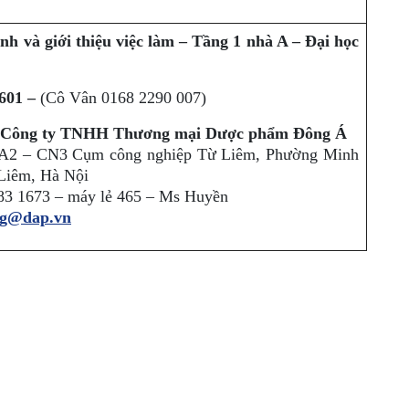
nh và giới thiệu việc làm – Tầng 1 nhà A – Đại học
601 –
(Cô Vân 0168 2290 007)
Công ty TNHH Thương mại Dược phẩm Đông Á
 A2 – CN3 Cụm công nghiệp Từ Liêm, Phường Minh
Liêm, Hà Nội
783 1673 – máy lẻ 465 – Ms Huyền
ng@dap.vn