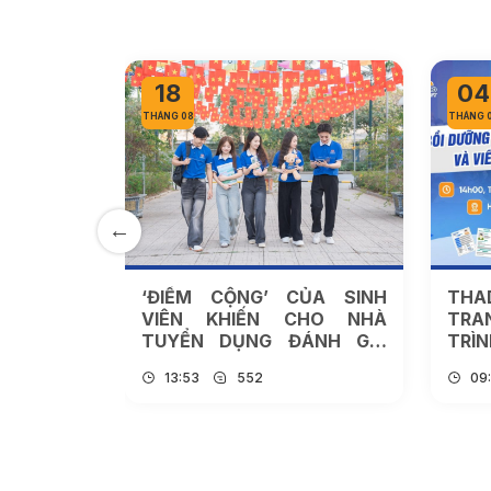
18
04
THÁNG 08
THÁNG 
M 2025 –
‘ĐIỂM CỘNG’ CỦA SINH
TH
CHO SINH
VIÊN KHIẾN CHO NHÀ
TRA
KẾT NỐI
TUYỂN DỤNG ĐÁNH GIÁ
TRÌ
CAO
TUY
13:53
552
09