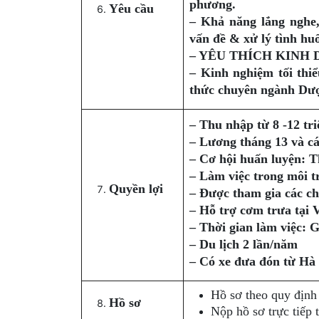
phương.
Yêu cầu
– Khả năng lắng nghe,
vấn đề & xử lý tình huố
– YÊU THÍCH KINH
– Kinh nghiệm tối thiể
thức chuyên ngành Dược
– Thu nhập từ 8 -12 tr
– Lương tháng 13 và cá
– Cơ hội huấn luyện: T
– Làm việc trong môi t
Quyền lợi
– Được tham gia các ch
– Hỗ trợ cơm trưa tại 
– Thời gian làm việc: 
– Du lịch 2 lần/năm
– Có xe đưa đón từ Hà
Hồ sơ theo quy định
Hồ sơ
Nộp hồ sơ trực tiếp 