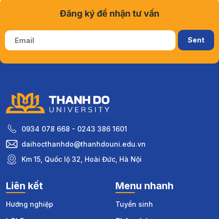
Đăng ký để nhận tư vấn
0934 078 668 - 0243 386 1601
daihocthanhdo@thanhdouni.edu.vn
Km 15, Quốc lộ 32, Hoài Đức, Hà Nội
Liên kết
Menu nhanh
Hướng nghiệp
Tuyển sinh