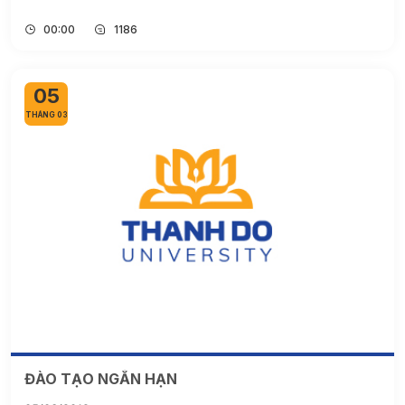
00:00
1186
05
THÁNG 03
ĐÀO TẠO NGẮN HẠN