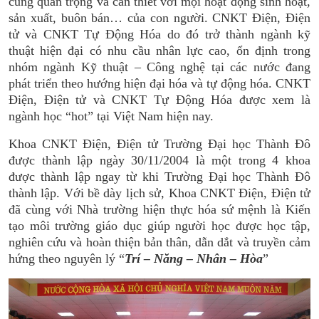
cùng quan trọng và cần thiết với mọi hoạt động sinh hoạt,
sản xuất, buôn bán… của con người. CNKT Điện, Điện
tử và CNKT Tự Động Hóa do đó trở thành ngành kỹ
thuật hiện đại có nhu cầu nhân lực cao, ổn định trong
nhóm ngành Kỹ thuật – Công nghệ tại các nước đang
phát triển theo hướng hiện đại hóa và tự động hóa. CNKT
Điện, Điện tử và CNKT Tự Động Hóa được xem là
ngành học “hot” tại Việt Nam hiện nay.
Khoa CNKT Điện, Điện tử Trường Đại học Thành Đô
được thành lập ngày 30/11/2004 là một trong 4 khoa
được thành lập ngay từ khi Trường Đại học Thành Đô
thành lập. Với bề dày lịch sử, Khoa CNKT Điện, Điện tử
đã cùng với Nhà trường hiện thực hóa sứ mệnh là Kiến
tạo môi trường giáo dục giúp người học được học tập,
nghiên cứu và hoàn thiện bản thân, dẫn dắt và truyền cảm
hứng theo nguyên lý “
Trí – Năng – Nhân – Hòa
”