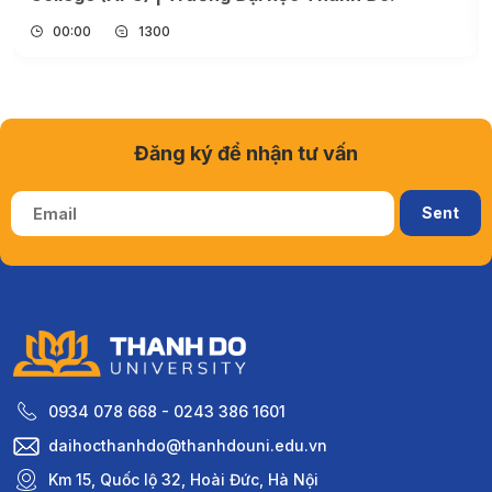
00:00
1322
Đăng ký để nhận tư vấn
0934 078 668 - 0243 386 1601
daihocthanhdo@thanhdouni.edu.vn
Km 15, Quốc lộ 32, Hoài Đức, Hà Nội