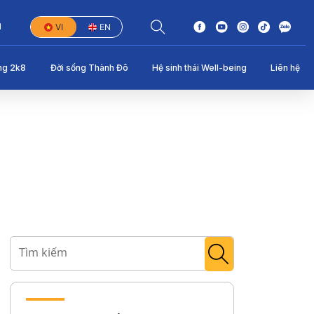
1
VI
EN
ng 2k8
Đời sống Thành Đô
Hệ sinh thái Well-being
Liên hệ