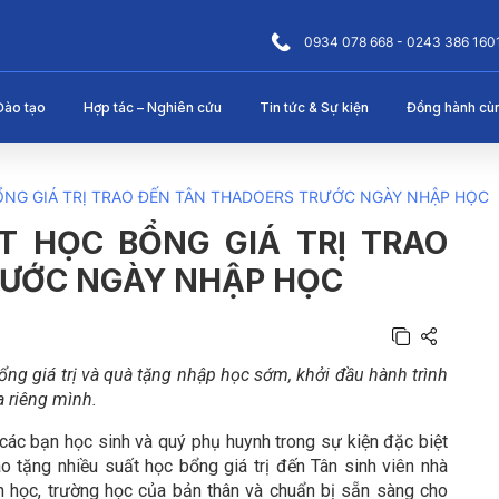
0934 078 668 - 0243 386 160
Đào tạo
Hợp tác – Nghiên cứu
Tin tức & Sự kiện
Đồng hành cù
ỔNG GIÁ TRỊ TRAO ĐẾN TÂN THADOERS TRƯỚC NGÀY NHẬP HỌC
T HỌC BỔNG GIÁ TRỊ TRAO
RƯỚC NGÀY NHẬP HỌC
g giá trị và quà tặng nhập học sớm, khởi đầu hành trình
 riêng mình.
 các bạn học sinh và quý phụ huynh trong sự kiện đặc biệt
o tặng nhiều suất học bổng giá trị đến Tân sinh viên nhà
h học, trường học của bản thân và chuẩn bị sẵn sàng cho