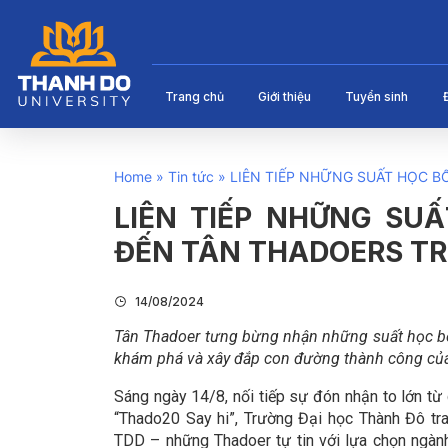
Trang chủ
Giới thiệu
Tuyển sinh
Home
»
Tin tức
»
LIÊN TIẾP NHỮNG SUẤT HỌC B
LIÊN TIẾP NHỮNG SUẤ
ĐẾN TÂN THADOERS T
14/08/2024
Tân Thadoer tưng bừng nhận những suất học bổn
khám phá và xây đắp con đường thành công của
Sáng ngày 14/8, nối tiếp sự đón nhận to lớn từ
“Thado20 Say hi”, Trường Đại học Thành Đô tra
TDD – những Thadoer tự tin với lựa chọn ngàn