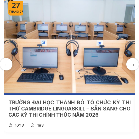
27
THÁNG 07
TRƯỜNG ĐẠI HỌC THÀNH ĐÔ TỔ CHỨC KỲ THI
THỬ CAMBRIDGE LINGUASKILL – SẴN SÀNG CHO
CÁC KỲ THI CHÍNH THỨC NĂM 2026
16:13
183