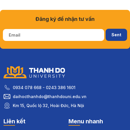
Đăng ký để nhận tư vấn
0934 078 668 - 0243 386 1601
daihocthanhdo@thanhdouni.edu.vn
Km 15, Quốc lộ 32, Hoài Đức, Hà Nội
Liên kết
Menu nhanh