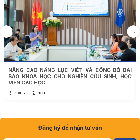
NÂNG CAO NĂNG LỰC VIẾT VÀ CÔNG BỐ BÀI
BÁO KHOA HỌC CHO NGHIÊN CỨU SINH, HỌC
VIÊN CAO HỌC
10:05
138
Đăng ký để nhận tư vấn