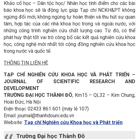
Khảo cổ học – Dân tộc học/ Nhân học tính điểm cho các bài
báo khoa học sẽ là động lực giúp Tạp chí NCKH&PT không
ngừng đổi mới, không ngừng tự hoàn thiện và thu hút sự quan
tâm, hợp tác của các nhà khoa học trong và ngoài nước, với
những công trình nghiên cứu chất lượng cao. Từ đó, có thể
phát huy thật tốt vai trò công bố các kết quả nghiên cứu khoa
học, công nghệ mới nhất tới cộng đồng nghiên cứu khoa học
trong nước và quốc tế.
THÔNG TIN LIÊN HỆ
TẠP CHÍ NGHIÊN CỨU KHOA HỌC VÀ PHÁT TRIỂN –
JOURNAL OF SCIENTIFIC RESEARCH AND
DEVELOPMENT
TRƯỜNG ĐẠI HỌC THÀNH ĐÔ
, Km15 – QL32 – Kim Chung,
Hoài Đức, Hà Nội
Điện thoại: 02433 861 601 (máy lẻ 107)
Email: journal@thanhdouni.edu.vn
Website:
Tạp chí Nghiên cứu Khoa học và Phát triển
Trường Đại học Thành Đô