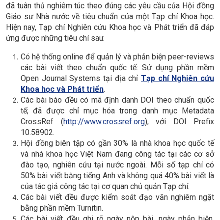
đã tuân thủ nghiêm túc theo đúng các yêu cầu của Hội đồng
Giáo sư Nhà nước về tiêu chuẩn của một Tạp chí Khoa học.
Hiện nay, Tạp chí Nghiên cứu Khoa học và Phát triển đã đáp
ứng được những tiêu chí sau:
Có hệ thống online để quản lý và phản biện peer-reviews
các bài viết theo chuẩn quốc tế: Sử dụng phần mềm
Open Journal Systems tại địa chỉ
Tạp chí Nghiên cứu
Khoa học và Phát triển
.
Các bài báo đều có mã định danh DOI theo chuẩn quốc
tế; đã được chỉ mục hóa trong danh mục Metadata
CrossRef (
http://www.crossref.org
), với DOI Prefix
10.58902.
Hội đồng biên tập có gần 30% là nhà khoa học quốc tế
và nhà khoa học Việt
Nam đang công tác tại các cơ sở
đào tạo, nghiên cứu tại nước ngoài. Mỗi số tạp chí có
50% bài viết bằng tiếng Anh và không quá 40% bài viết là
của tác giả công tác tại cơ quan chủ quản Tạp chí.
Các bài viết đều được kiểm soát đạo văn nghiêm ngặt
bằng phần mềm Turnitin.
Các bài viết đều ghi rõ ngày nộp bài, ngày phản biện,