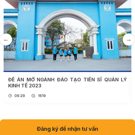
ĐỀ ÁN TUYỂN SINH NĂM 2023 – TRƯỜNG ĐẠI
HỌC THÀNH ĐÔ
14:11
4214
Đăng ký để nhận tư vấn