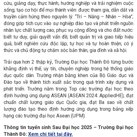
cứu, giảng dạy, thực hành, hướng nghiệp và trải nghiệm cuộc
sống; tạo cơ hội để mọi thành viên: được tham gia, dẫn dắt và
truyền cảm hứng theo nguyên lý: “Trí – Năng – Nhân – Hòa”;
đóng góp tích cực vào sự nghiệp đào tạo và phát triển nguồn
nhân lực chất lượng cao, phục vụ cộng đồng và cho đất nước:
biết tư duy, giải quyết vấn đề; biết quản trị và giao tiếp hiệu
quả; biết nghiên cứu độc lập, tự học và tự hoàn thiện; có ý
thức và chủ động tự chăm sóc bản thân, gia đình và xã hội.
Trải qua hơn 2 thập kỷ, Trường Đại học Thành Đô từng bước
khẳng định vị thế, uy tín, chuyên nghiệp trong hệ thống giáo
dục quốc dân. Trường nhận bằng khen của Bộ Giáo dục và
Đào tạo về thành tích xuất sắc trong quá trình xây dựng và
phát triển. Trường nằm trong Top các trường đại học theo
định hướng ứng dụng ASEAN (ASEAN 2024: AppliedHE); đạt
chuẩn chất lượng giáo dục Quốc gia; đạt Ba sao về chất
lượng đào tạo theo định hướng ứng dụng trong bảng xếp
hạng các trường đại học Asean (UPM).
Thông tin tuyển sinh Sau Đại học 2025 – Trường Đại học
Thành Đô:
Xem chi tiết tại đây.