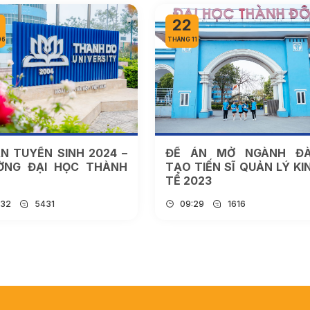
22
06
THÁNG 11
N TUYỂN SINH 2024 –
ĐỀ ÁN MỞ NGÀNH Đ
ỜNG ĐẠI HỌC THÀNH
TẠO TIẾN SĨ QUẢN LÝ KI
TẾ 2023
:32
5431
09:29
1616