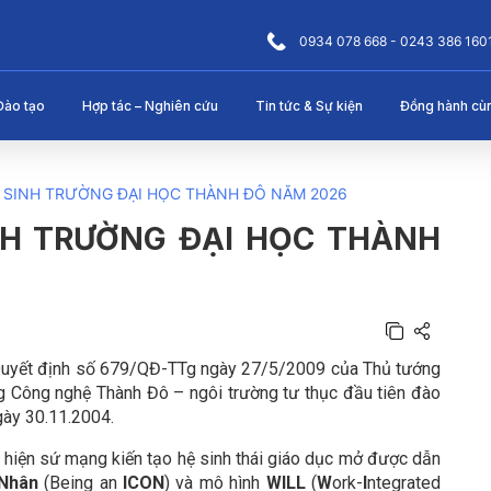
0934 078 668 - 0243 386 160
Đào tạo
Hợp tác – Nghiên cứu
Tin tức & Sự kiện
Đồng hành cù
 SINH TRƯỜNG ĐẠI HỌC THÀNH ĐÔ NĂM 2026
NH TRƯỜNG ĐẠI HỌC THÀNH
Quyết định số 679/QĐ-TTg ngày 27/5/2009 của Thủ tướng
ng Công nghệ Thành Đô –
ngôi trường tư thục đầu tiên đào
gày 30.11.2004.
 hiện sứ mạng kiến tạo hệ sinh thái giáo dục mở được dẫn
 Nhân
(Being an
ICON
) và mô hình
WILL
(
W
ork-
I
ntegrated