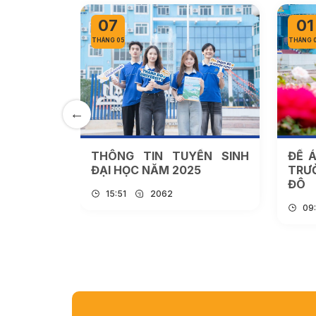
07
01
THÁNG 05
THÁNG 
ỂN SINH
THÔNG TIN TUYỂN SINH
ĐỀ Á
 2025
ĐẠI HỌC NĂM 2025
TRƯ
ĐÔ
15:51
2062
09