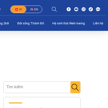
1
VI
EN
ng 2k8
Đời sống Thành Đô
Hệ sinh thái Well-being
Liên hệ